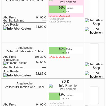
Zeitschrift
Jahres-Abo
1 Jahr
50%
Prämie
für Sie
• Prämie als Rabatt
Abo Preis
94,90 €
• extra schnell
•
bei
Bankeinzug
----
• auch Überweisung
Abo Kosten
94,90 €
Angelwoche
50%
Rabatt
Zeitschrift
Jahres-Abo
1 Jahr
für Sie
Abo Preis
105,30 €
• Prämie als Rabatt
•Preisvorteil
-52,65 €
•
bei
Bankeinzug
----
Abo Kosten
52,65 €
hoher Sofort-Rabatt
30 €
Angelwoche
Zeitschrift
Prämien-Abo
1 Jahr
32%
Prämie
für Sie
• extra schnell
Abo Preis
94,90 €
• auch Überweisung