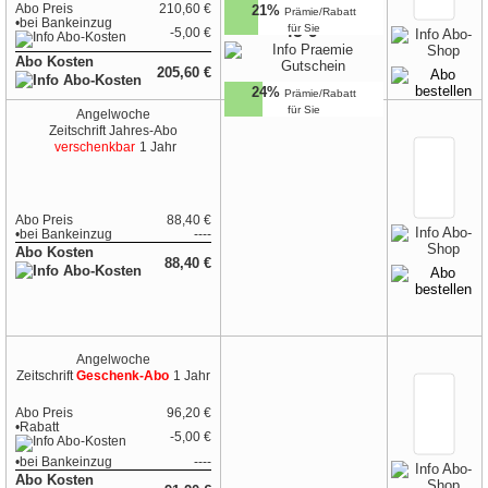
Abo Preis
210,60 €
21%
Prämie/Rabatt
•
bei
Bankeinzug
45 €
für Sie
-5,00 €
Abo Kosten
205,60 €
24%
Prämie/Rabatt
für Sie
Angelwoche
Zeitschrift
Jahres-Abo
verschenkbar
1 Jahr
Abo Preis
88,40 €
•
bei
Bankeinzug
----
Abo Kosten
88,40 €
Angelwoche
Zeitschrift
Geschenk-Abo
1 Jahr
Abo Preis
96,20 €
•Rabatt
-5,00 €
•
bei
Bankeinzug
----
Abo Kosten