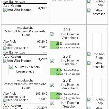
•
bei
Bankeinzug
----
Abo Kosten
94,90 €
Angelwoche
20 €
Zeitschrift
Jahres-/ Prämien-Abo
1 Jahr
Abo Preis
96,20 €
26%
Prämie/Rabatt
•Rabatt
-5,00 €
für Sie / Ihren Werber
•
bei
Bankeinzug
----
25 €
Abo Kosten
91,20 €
31%
Prämie/Rabatt
für Sie / Ihren Werber
25 €
Angelwoche
Zeitschrift
Jahres-/ Prämien-Abo
1 Jahr
Abo Preis
105,30 €
28%
Prämie/Rabatt
•
bei
Bankeinzug
für Sie / Ihren Werber
30 €
-5,00 €
Abo Kosten
100,30 €