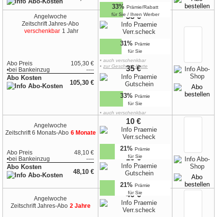
33%
Prämie/Rabatt
für Sie / Ihren Werber
33 €
Angelwoche
Zeitschrift
Jahres-Abo
verschenkbar
1 Jahr
31%
Prämie
für Sie
• auch verschenkbar
Abo Preis
105,30 €
•
zur Geschenk-Karte
35 €
•
bei
Bankeinzug
----
Abo Kosten
105,30 €
33%
Prämie
für Sie
• auch verschenkbar
•
zur Geschenk-Karte
10 €
Angelwoche
Zeitschrift
6 Monats-Abo
6 Monate
21%
Prämie
Abo Preis
48,10 €
10 €
für Sie
•
bei
Bankeinzug
----
Abo Kosten
48,10 €
21%
Prämie
für Sie
40 €
Angelwoche
Zeitschrift
Jahres-Abo
2 Jahre