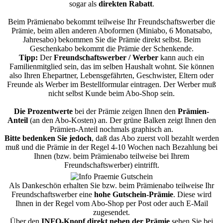
sogar als
direkten Rabatt
.
Beim Prämienabo bekommt teilweise Ihr Freundschaftswerber die
Prämie, beim allen anderen Aboformen (Miniabo, 6 Monatsabo,
Jahresabo) bekommen Sie die Prämie direkt selbst. Beim
Geschenkabo bekommt die Prämie der Schenkende.
Tipp:
Der
Freundschaftswerber / Werber
kann auch ein
Familienmitglied sein, das im selben Haushalt wohnt. Sie können
also Ihren Ehepartner, Lebensgefährten, Geschwister, Eltern oder
Freunde als Werber im Bestellformular eintragen. Der Werber muß
nicht selbst Kunde beim Abo-Shop sein.
Die Prozentwerte
bei der Prämie zeigen Ihnen den
Prämien-
Anteil
(an den Abo-Kosten) an. Der grüne Balken zeigt Ihnen den
Prämien-Anteil nochmals graphisch an.
Bitte bedenken Sie jedoch
, daß das Abo zuerst voll bezahlt werden
muß und die Prämie in der Regel 4-10 Wochen nach Bezahlung bei
Ihnen (bzw. beim Prämienabo teilweise bei Ihrem
Freundschaftswerber) eintrifft.
Als Dankeschön erhalten Sie bzw. beim Prämienabo teilweise Ihr
Freundschaftswerber eine
hohe Gutschein-Prämie
. Diese wird
Ihnen in der Regel vom Abo-Shop per Post oder auch E-Mail
zugesendet.
Über den
INFO-Knopf direkt neben der Prämie
sehen Sie bei