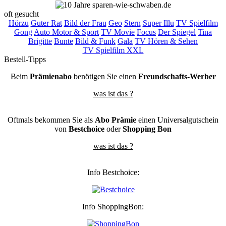
oft gesucht
Hörzu
Guter Rat
Bild der Frau
Geo
Stern
Super Illu
TV Spielfilm
Gong
Auto Motor & Sport
TV Movie
Focus
Der Spiegel
Tina
Brigitte
Bunte
Bild & Funk
Gala
TV Hören & Sehen
TV Spielfilm XXL
Bestell-Tipps
Beim
Prämienabo
benötigen Sie einen
Freundschafts-Werber
was ist das ?
Oftmals bekommen Sie als
Abo Prämie
einen Universalgutschein
von
Bestchoice
oder
Shopping Bon
was ist das ?
Info Bestchoice:
Info ShoppingBon: