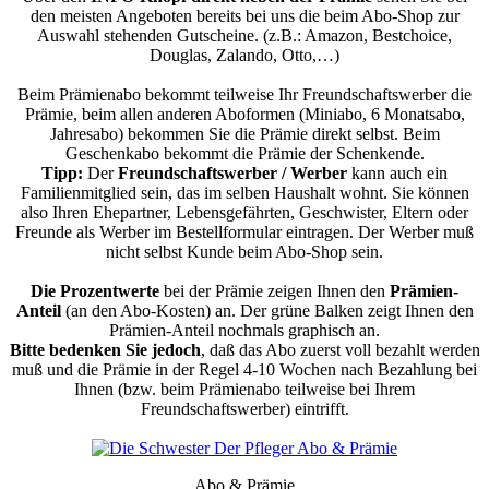
den meisten Angeboten bereits bei uns die beim Abo-Shop zur
Auswahl stehenden Gutscheine. (z.B.: Amazon, Bestchoice,
Douglas, Zalando, Otto,…)
Beim Prämienabo bekommt teilweise Ihr Freundschaftswerber die
Prämie, beim allen anderen Aboformen (Miniabo, 6 Monatsabo,
Jahresabo) bekommen Sie die Prämie direkt selbst. Beim
Geschenkabo bekommt die Prämie der Schenkende.
Tipp:
Der
Freundschaftswerber / Werber
kann auch ein
Familienmitglied sein, das im selben Haushalt wohnt. Sie können
also Ihren Ehepartner, Lebensgefährten, Geschwister, Eltern oder
Freunde als Werber im Bestellformular eintragen. Der Werber muß
nicht selbst Kunde beim Abo-Shop sein.
Die Prozentwerte
bei der Prämie zeigen Ihnen den
Prämien-
Anteil
(an den Abo-Kosten) an. Der grüne Balken zeigt Ihnen den
Prämien-Anteil nochmals graphisch an.
Bitte bedenken Sie jedoch
, daß das Abo zuerst voll bezahlt werden
muß und die Prämie in der Regel 4-10 Wochen nach Bezahlung bei
Ihnen (bzw. beim Prämienabo teilweise bei Ihrem
Freundschaftswerber) eintrifft.
Abo & Prämie