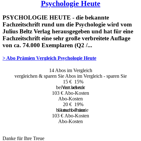
Psychologie Heute
PSYCHOLOGIE HEUTE - die bekannte
Fachzeitschrift rund um die Psychologie wird vom
Julius Beltz Verlag herausgegeben und hat für eine
Fachzeitschrift eine sehr große verbreitete Auflage
von ca. 74.000 Exemplaren (Q2 /...
> Abo Prämien
Vergleich Psychologie Heute
14
Abos im Vergleich
vergleichen & sparen Sie
Abos im Vergleich - sparen Sie
15 €
15%
bei nur
Verr.scheck
bei nur
103 €
Abo-Kosten
Abo-Kosten
20 €
19%
bei nur
Gutsch.-Prämie
bei nur
103 €
Abo-Kosten
Abo-Kosten
Danke für Ihre Treue