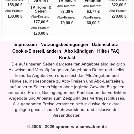
TV Movie
Freundin
158,80 €
322,60 €
Abo-Kosten:
Abo-Kosten:
TV Hören &
Abo-Prämie:
Sehen
Abo-Prämie:
87,30 €
63,77 €
130,00 €
270,00 €
Abo-Kosten:
Abo-Prämie:
Abo-Prämie:
177,00 €
70,00 €
60,00 €
Abo-Prämie:
170,00 €
Impressum
Nutzungsbedingungen
Datenschutz
Cookie-Einstell. ändern
Abo kündigen
Hilfe / FAQ
Kontakt
Die auf unseren Seiten dargestellten Angebote sind lediglich
Hinweise und Verknüpfungen zu Angeboten Dritter und stellen
keinerlei Angebot von uns selbst dar. Alle Angaben und
Hinweise, insbesondere zu Abo-Preisen und Abo-Laufzeiten,
auf unseren Seiten erfolgen ohne jegliche Gewähr. Es gelten
immer die Preise, Bedingungen und Konditionen der verlinkten
Angebote und Anbieter zum Zeitpunkt des Vertragsschlusses.
Alle genannten Preise verstehen sich inklusive der aktuell
gültigen gesetzlichen Mehrwertsteuer und inklusive der
Versandkosten.
© 2006 - 2026 sparen-wie-schwaben.de