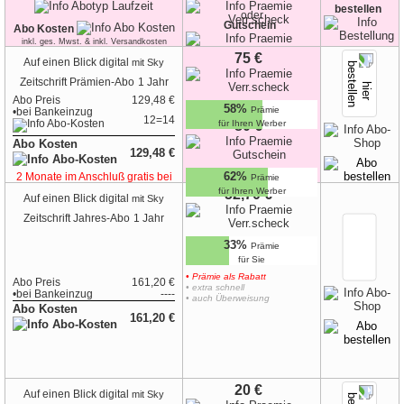
bestellen
oder
Gutschein
Abo Kosten
inkl. ges. Mwst. & inkl. Versandkosten
75 €
Auf einen Blick digital
mit Sky
Zeitschrift
Prämien-Abo
1 Jahr
Abo Preis
129,48 €
58%
Prämie
•
bei
Bankeinzug
12=14
für Ihren Werber
80 €
Abo Kosten
129,48 €
62%
2 Monate im Anschluß gratis bei
Prämie
Bankeinzug
für Ihren Werber
52,70 €
Auf einen Blick digital
mit Sky
Zeitschrift
Jahres-Abo
1 Jahr
33%
Prämie
für Sie
• Prämie als Rabatt
Abo Preis
161,20 €
• extra schnell
•
bei
Bankeinzug
----
• auch Überweisung
Abo Kosten
161,20 €
20 €
Auf einen Blick digital
mit Sky