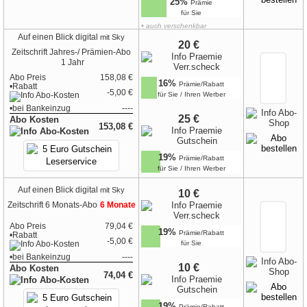
25%
Prämie
für Sie
• auch verschenkbar
•
zur Geschenk-Karte
Auf einen Blick digital
mit Sky
20 €
Zeitschrift
Jahres-/ Prämien-Abo
1 Jahr
Abo Preis
158,08 €
16%
Prämie/Rabatt
•Rabatt
-5,00 €
für Sie / Ihren Werber
•
bei
Bankeinzug
----
25 €
Abo Kosten
153,08 €
19%
Prämie/Rabatt
für Sie / Ihren Werber
Auf einen Blick digital
mit Sky
10 €
Zeitschrift
6 Monats-Abo
6 Monate
Abo Preis
79,04 €
19%
Prämie/Rabatt
•Rabatt
-5,00 €
für Sie
•
bei
Bankeinzug
----
10 €
Abo Kosten
74,04 €
19%
Prämie/Rabatt