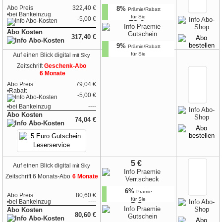
Abo Preis
322,40 €
8%
Prämie/Rabatt
•
bei
Bankeinzug
25 €
für Sie
-5,00 €
Abo Kosten
317,40 €
9%
Prämie/Rabatt
für Sie
Auf einen Blick digital
mit Sky
Zeitschrift
Geschenk-Abo
6 Monate
Abo Preis
79,04 €
•Rabatt
-5,00 €
•
bei
Bankeinzug
----
Abo Kosten
74,04 €
5 €
Auf einen Blick digital
mit Sky
Zeitschrift
6 Monats-Abo
6 Monate
6%
Prämie
Abo Preis
80,60 €
für Sie
5 €
•
bei
Bankeinzug
----
Abo Kosten
80,60 €