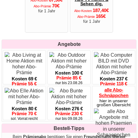
Abo-Kosten
Sehen dig.
70€
Abo-Prämie
187,40€
für 1 Jahr
Abo-Kosten
165€
Abo-Prämie
für 1 Jahr
Angebote
Kosten 100 €
Prämie 85 €
Kosten 69 €
Kosten 237 €
nur bis 23.08.26
Prämie 55 €
Prämie 118 €
bis 5.8. 12 Uhr
sol. Vorrat reicht
alle Abo-
Schnäppchen
hier in unserer
großen Übersicht
Kosten 80 €
Kosten 276 €
Prämie 70 €
Prämie 230 €
sol. Vorrat reicht
nur bis 09.08.26
Bestell-Tipps
Beim
Prämienabo
benötigen Sie einen
Freundschafts-Werber