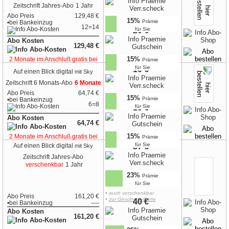
Zeitschrift
Jahres-Abo
1 Jahr
Abo Preis
129,48 €
15%
Prämie
•
bei
Bankeinzug
12=14
20 €
für Sie
Abo Kosten
129,48 €
15%
2 Monate im Anschluß gratis bei
Prämie
Bankeinzug
für Sie
10 €
Auf einen Blick digital
mit Sky
Zeitschrift
6 Monats-Abo
6 Monate
Abo Preis
64,74 €
15%
Prämie
•
bei
Bankeinzug
6=8
10 €
für Sie
Abo Kosten
64,74 €
15%
2 Monate im Anschluß gratis bei
Prämie
Bankeinzug
für Sie
37 €
Auf einen Blick digital
mit Sky
Zeitschrift
Jahres-Abo
verschenkbar
1 Jahr
23%
Prämie
für Sie
• auch verschenkbar
Abo Preis
161,20 €
•
zur Geschenk-Karte
40 €
•
bei
Bankeinzug
----
Abo Kosten
161,20 €