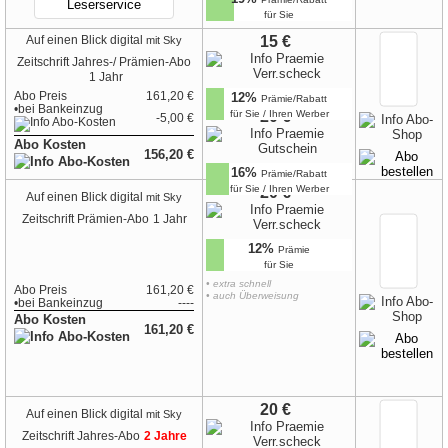
für Sie
15 €
Auf einen Blick digital
mit Sky
Zeitschrift
Jahres-/ Prämien-Abo
1 Jahr
Abo Preis
161,20 €
12%
Prämie/Rabatt
•
bei
Bankeinzug
für Sie / Ihren Werber
20 €
-5,00 €
Abo Kosten
156,20 €
16%
Prämie/Rabatt
für Sie / Ihren Werber
20 €
Auf einen Blick digital
mit Sky
Zeitschrift
Prämien-Abo
1 Jahr
12%
Prämie
für Sie
• extra schnell
Abo Preis
161,20 €
• auch Überweisung
•
bei
Bankeinzug
----
Abo Kosten
161,20 €
20 €
Auf einen Blick digital
mit Sky
Zeitschrift
Jahres-Abo
2 Jahre