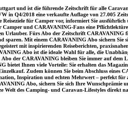
tgart und ist die führende Zeitschrift für alle Cara
W in Q4/2018 eine verkaufte Auflage von 27.005 Zeitsc
e Reiseziele für Camper vor, informiert Sie ausführl
 Camper und CARAVANING-Fans eine Pflichtlektüre und
en Urlauber. Fürs Abo der Zeitschrift CARAVANING fi
 und sparen. Mit einem CARAVANING Abo sichern Sie si
stert mit inspirierenden Reiseberichten, praxisnahe
G Abo ist die ideale Wahl für alle, die Unabhängigk
dem Abo der CARAVANING bleiben Sie immer auf dem L
ietet Ihnen viele Vorteile: Sie erhalten das Magazi
m Einzelkauf. Zudem können Sie beim Abschluss eines
on, Inspiration und echten Mehrwert – perfekt für all
ARAVANING Abo, sichern Sie sich Ihre Wunschprämie und
 Welt des Camping- und Caravan-Lifestyles direkt na