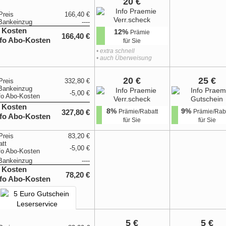
20 €
Preis
166,40 €
Bankeinzug
----
 Kosten
12%
Prämie
166,40 €
für Sie
• extra schnell
• auch Überweisung
20 €
25 €
Preis
332,80 €
Bankeinzug
-5,00 €
 Kosten
8%
9%
Prämie/Rabatt
Prämie/Rab
327,80 €
für Sie
für Sie
Preis
83,20 €
att
-5,00 €
Bankeinzug
----
 Kosten
78,20 €
5 €
5 €