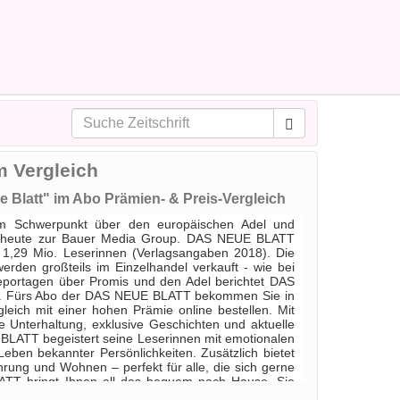
m Vergleich
e Blatt" im Abo Prämien- & Preis-Vergleich
nem Schwerpunkt über den europäischen Adel und
 heute zur Bauer Media Group. DAS NEUE BLATT
d 1,29 Mio. Leserinnen (Verlagsangaben 2018). Die
werden großteils im Einzelhandel verkauft - wie bei
 Reportagen über Promis und den Adel berichtet DAS
. Fürs Abo der DAS NEUE BLATT bekommen Sie in
eich mit einer hohen Prämie online bestellen. Mit
nterhaltung, exklusive Geschichten und aktuelle
LATT begeistert seine Leserinnen mit emotionalen
eben bekannter Persönlichkeiten. Zusätzlich bietet
ng und Wohnen – perfekt für alle, die sich gerne
LATT bringt Ihnen all das bequem nach Hause. Sie
le Abo-Shops beim Abschluss eines DAS NEUE BLATT