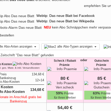
bieten. Genießen Sie jede Woche neue Geschichten, exklusive Intervi
empfehlen Sie u
ten Frauenzeitschrift. Jetzt die aktuellen Abo-Angebote von DAS 
Lesefreude pur erleben. Mit einem Abo von DAS NEUE BLATT bleiben S
r Stars und des Adels wirklich zählt. DAS NEUE BLATT – Ihr Magazin 
Webtip: Das neue Blatt bei Facebook
Webtip: Das neue Blatt bei Wikipedia
NEU
kein Abo Schnäppchen mehr verpass
lle Abo-Arten anzeigen
alle Abo-Typen anzeigen
 Zeitschrift "Das neue Blatt" gefunden
oder
Scheck / Rabatt
Gutschein
o Kosten
Prämie
Prämie
kl. ges. Mwst. & inkl. Versandkosten
Preis
134,68 €
80 €
85 €
Bankeinzug
12=14
 Kosten
134,68 €
59%
63%
Prämie
Prämie
onate im Anschluß gratis bei
für Ihren Werber
für Ihren Werb
Bankeinzug
54,40 €