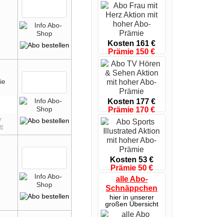
Kosten 161 €
Prämie 150 €
nur bis 23.08.26
Kosten 177 €
Prämie 170 €
nur bis 09.08.26
r
te
Kosten 53 €
Prämie 50 €
nur bis 16.08.26
alle Abo-
Schnäppchen
hier in unserer
großen Übersicht