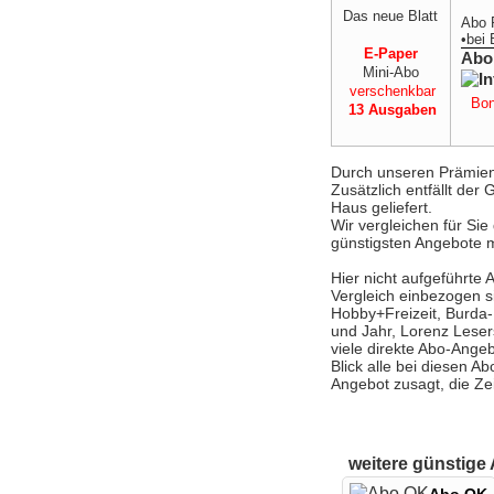
Das neue Blatt
Abo 
•
bei
E-Paper
Abo
Mini-Abo
verschenkbar
Bon
13 Ausgaben
Durch unseren Prämien-V
Zusätzlich entfällt de
Haus geliefert.
Wir vergleichen für Si
günstigsten Angebote m
Hier nicht aufgeführte 
Vergleich einbezogen s
Hobby+Freizeit, Burda
und Jahr, Lorenz Leser
viele direkte Abo-Angeb
Blick alle bei diesen 
Angebot zusagt, die Ze
weitere günstige