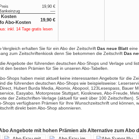
Preis
19,90 €
Bankeinzug
----
 Kosten
19,90 €
us: inkl. 14 Tage gratis lesen
ergleich erhalten Sie für ein Abo der Zeitschrift
Das neue Blatt
eine 
r Gang zum Zeitschriftenkiosk denn Sie bekommen die Zeitschrift
Das ne
e die Angebote der führenden deutschen Abo-Shops und Verlage und list
it den besten Prämien für Sie in unseren Abo-Tabellen.
Abo-Shops haben meist aktuell keine interessanten Angebote für die Zeit
ind die führenden deutschen Abo-Shops wie beispielsweise: Leserservi
-Direct, Hubert Burda Media, Abomix, Abopool, 123Lesespass, Bauer 
service, Easyabo, Motorpresse Stuttgart, Kiosknews, Abo-Freude, Met
ote der Zeitschriften-Verlage (aktuell für weit über 100 Zeitschriften).
Abo-Shops verfügbaren Prämien für Ihre Wunschzeitschrift und können,
itschrift direkt beim Abo-Shop abonnieren.
 Abo Angebote mit hohen Prämien als Alternative zum Abo d