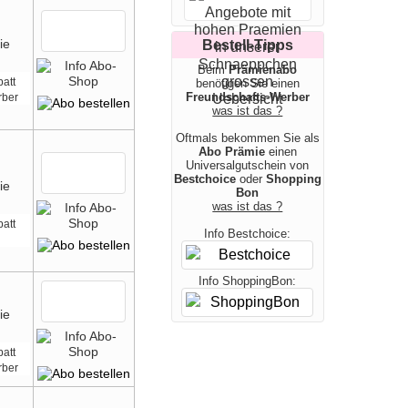
Bestell-Tipps
Beim
Prämienabo
att
benötigen Sie einen
Freundschafts-Werber
rber
was ist das ?
Oftmals bekommen Sie als
Abo Prämie
einen
Universalgutschein von
Bestchoice
oder
Shopping
Bon
was ist das ?
att
Info Bestchoice:
Info ShoppingBon:
att
rber