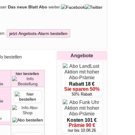
ews und nützliche Alltagstipps – mit einem Abo der
nser
Das neue Blatt Abo
weiter:
NEUE BLATT vergleichen, Prämien sichern und jede
ie immer bestens informiert über das, was in der
für Emotionen, Unterhaltung und Lebensfreude!
en:
jetzt Angebots-Alarm bestellen
Angebote
hier
bestellen
Rabatt 18 €
Sie sparen 50%
50% Rabatt
er
Kosten 101 €
Prämie 90 €
nur bis 10.08.26