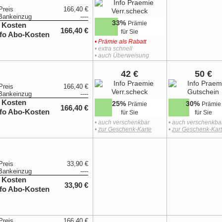
Preis
166,40 €
Bankeinzug
----
33%
Prämie
 Kosten
166,40 €
für Sie
• Prämie als Rabatt
• extra schnell
• auch Überweisung
42 €
50 €
Preis
166,40 €
Bankeinzug
----
 Kosten
25%
30%
Prämie
Prämie
166,40 €
für Sie
für Sie
• auch verschenkbar
• auch verschenkba
•
zur Geschenk-Karte
•
zur Geschenk-Kar
Preis
33,90 €
Bankeinzug
----
 Kosten
33,90 €
Preis
166,40 €