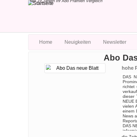
seit 19 Jahren Ihr Abo Prämien Vergleich
Home
Neuigkeiten
Newsletter
Abo Das
hohe P
DAS NE
Promin
richtet
verkauf
dieser 
NEUE B
vielen 
einem 
News a
Reporta
DAS NE
inform
verpas
die Zeit