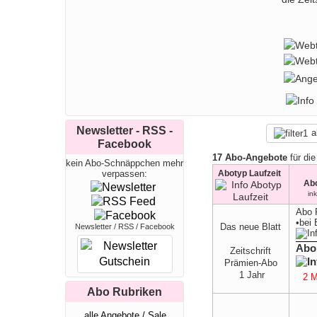
Abos an
belieb
Woche 
Welt de
Newsletter - RSS -
a
Facebook
17 Abo-Angebote
für die
kein Abo-Schnäppchen mehr
Abotyp Laufzeit
verpassen:
Ab
in
Abo 
•
bei
Das neue Blatt
Newsletter / RSS / Facebook
Abo
Zeitschrift
Prämien-Abo
1 Jahr
2 M
Abo Rubriken
alle Angebote / Sale