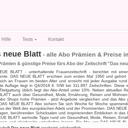
Hilfe
Tests
Kontakt
 neue Blatt
- alle Abo Prämien & Preise i
rämien & günstige Preise fürs Abo der Zeitschrift "Das neu
UE BLATT - unterhaltende Frauenzeitschrift - berichtet mit ei
ente. DAS NEUE BLATT erschien zum ersten Mal 1950 und gehört
 sich an Frauen im besten Alter und erreicht mit jeder Ausgabe run
te Auflage liegt in Q4/2018 lt. IVW bei 311.897 Zeitschriften. Diese 
Titelgattung üblich liegt der Abo-Anteil unter 10%. Neben aktuellen
LATT auch über Gesundheit, Mode, Ernährung, Reisen und Wohnen
Abo Shops hohe Prämien - jetzt Angebote vergleichen und das Abo gl
DAS NEUE BLATT Abo sichern Sie sich Woche für Woche spannende U
us der Welt des europäischen Adels und der Prominenten. DAS NEUE B
gen, berührenden Schicksalen und inspirierenden Einblicken in das L
UE BLATT wertvolle Tipps rund um Gesundheit, Mode, Reisen, Ernähru
ieren und gleichzeitig unterhalten lassen. Ein Abo von DAS NEUE B
sen keine Ausgabe und profitieren von attraktiven Prämien, die vie
schrift
Das neue Blatt
erscheint: wöchentlich