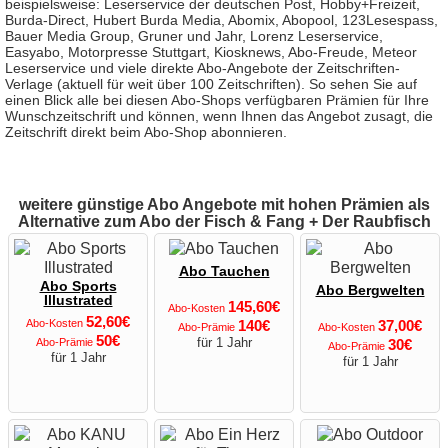
beispielsweise: Leserservice der deutschen Post, Hobby+Freizeit,
Burda-Direct, Hubert Burda Media, Abomix, Abopool, 123Lesespass,
Bauer Media Group, Gruner und Jahr, Lorenz Leserservice,
Easyabo, Motorpresse Stuttgart, Kiosknews, Abo-Freude, Meteor
Leserservice und viele direkte Abo-Angebote der Zeitschriften-
Verlage (aktuell für weit über 100 Zeitschriften). So sehen Sie auf
einen Blick alle bei diesen Abo-Shops verfügbaren Prämien für Ihre
Wunschzeitschrift und können, wenn Ihnen das Angebot zusagt, die
Zeitschrift direkt beim Abo-Shop abonnieren.
weitere günstige Abo Angebote mit hohen Prämien als
Alternative zum Abo der Fisch & Fang + Der Raubfisch
Abo Tauchen
Abo Sports
Abo Bergwelten
Illustrated
145,60€
Abo-Kosten
52,60€
Abo-Kosten
140€
37,00€
Abo-Prämie
Abo-Kosten
50€
für 1 Jahr
Abo-Prämie
30€
Abo-Prämie
für 1 Jahr
für 1 Jahr