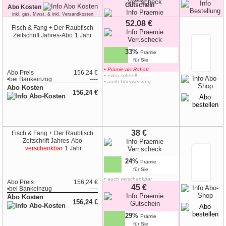
Gutschein
Abo Kosten
inkl. ges. Mwst. & inkl. Versandkosten
52,08 €
Fisch & Fang + Der Raubfisch
Zeitschrift
Jahres-Abo
1 Jahr
33%
Prämie
für Sie
• Prämie als Rabatt
Abo Preis
156,24 €
• extra schnell
•
bei
Bankeinzug
----
• auch Überweisung
Abo Kosten
156,24 €
38 €
Fisch & Fang + Der Raubfisch
Zeitschrift
Jahres-Abo
verschenkbar
1 Jahr
24%
Prämie
für Sie
• auch verschenkbar
Abo Preis
156,24 €
•
zur Geschenk-Karte
45 €
•
bei
Bankeinzug
----
Abo Kosten
156,24 €
29%
Prämie
für Sie