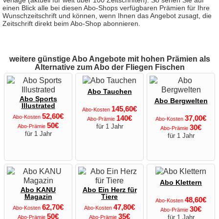
Verlage (aktuell für weit über 100 Zeitschriften). So sehen Sie auf
einen Blick alle bei diesen Abo-Shops verfügbaren Prämien für Ihre
Wunschzeitschrift und können, wenn Ihnen das Angebot zusagt, die
Zeitschrift direkt beim Abo-Shop abonnieren.
weitere günstige Abo Angebote mit hohen Prämien als
Alternative zum Abo der Fliegen Fischen
Abo Tauchen
Abo Sports
Abo Bergwelten
Illustrated
145,60€
Abo-Kosten
52,60€
Abo-Kosten
140€
37,00€
Abo-Prämie
Abo-Kosten
50€
für 1 Jahr
Abo-Prämie
30€
Abo-Prämie
für 1 Jahr
für 1 Jahr
Abo Klettern
Abo KANU
Abo Ein Herz für
Magazin
Tiere
48,60€
Abo-Kosten
62,70€
47,80€
Abo-Kosten
Abo-Kosten
30€
Abo-Prämie
50€
35€
für 1 Jahr
Abo-Prämie
Abo-Prämie