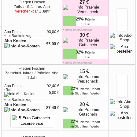
27 €
Fliegenfischen teilt und lebt.
Fliegen Fischen
Zeitschrift
Jahres-Abo
verschenkbar
1 Jahr
29%
Prämie
für Sie
• auch verschenkbar
Abo Preis
93,00 €
•
zur Geschenk-Karte
30 €
•
bei
Bankeinzug
----
Abo Kosten
93,00 €
32%
Prämie
für Sie
• auch verschenkbar
•
zur Geschenk-Karte
Fliegen Fischen
15 €
Zeitschrift
Jahres-/ Prämien-Abo
1 Jahr
Abo Preis
92,40 €
22%
Prämie/Rabatt
•Rabatt
-5,00 €
für Sie / Ihren Werber
•
bei
Bankeinzug
----
20 €
Abo Kosten
87,40 €
27%
Prämie/Rabatt
für Sie / Ihren Werber