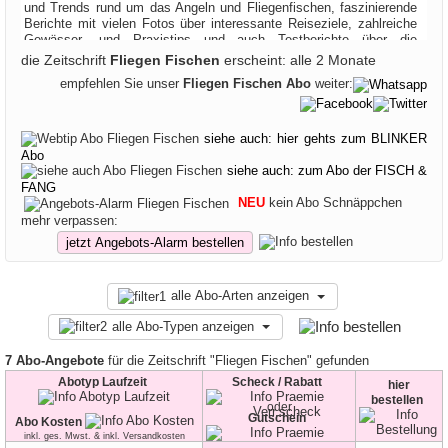
und Trends rund um das Angeln und Fliegenfischen, faszinierende
Berichte mit vielen Fotos über interessante Reiseziele, zahlreiche
Gewässer- und Praxistips und auch Testberichte über die
Ausrüstung. FLIEGEN FISCHEN ein Muß für jeden Fan dieses
die Zeitschrift
Fliegen Fischen
erscheint: alle 2 Monate
Sports. Sie finden fürs Abo der FLIEGEN FISCHEN viele
empfehlen Sie unser
Fliegen Fischen Abo
weiter:
interessante Angebote bei uns im Prämien Vergleich und können Ihr
FLIEGEN FISCHEN Abo gleich selbst im Shop mit der höchsten
Prämie bestellen. Ein Abo der FLIEGEN FISCHEN bietet
Fliegenfischern die Möglichkeit, regelmäßig umfassende
siehe auch: hier gehts zum BLINKER
Informationen, Praxis-Tipps und faszinierende Geschichten rund
Abo
um ihren Lieblingssport zu erhalten. Mit einem FLIEGEN FISCHEN
siehe auch: zum Abo der FISCH &
Abo verpassen Sie keine Ausgabe und profitieren von fundierten
FANG
Artikeln über neue Techniken, innovative Ausrüstung, Angelreviere
NEU
kein Abo Schnäppchen
und exklusive Reiseberichte. Jede Ausgabe der FLIEGEN
mehr verpassen:
FISCHEN enthält detaillierte Praxistipps, Erfahrungsberichte von
jetzt Angebots-Alarm bestellen
Profi-Anglern, Tests von Fliegen, Ruten und Rollen sowie
inspirierende Fotos von atemberaubenden Gewässern weltweit. Ein
FLIEGEN FISCHEN Abo ist ideal für Einsteiger und erfahrene
Fliegenfischer, die ihre Fähigkeiten verbessern, neue Fanggebiete
alle Abo-Arten anzeigen
entdecken und stets auf dem neuesten Stand der Branche bleiben
alle Abo-Typen anzeigen
möchten. Durch ein FLIEGEN FISCHEN Abo sichern Sie sich
bequem die Lieferung direkt nach Hause und profitieren gleichzeitig
von attraktiven Prämien und Sonderangeboten. Das FLIEGEN
7 Abo-Angebote
für die Zeitschrift "Fliegen Fischen" gefunden
FISCHEN Abo verbindet Leidenschaft, Wissen und Inspiration in
Abotyp Laufzeit
Scheck / Rabatt
hier
jeder Ausgabe und macht es zu einem unverzichtbaren Begleiter für
bestellen
alle, die den Fliegenfischersport lieben. Jetzt FLIEGEN FISCHEN
oder
Gutschein
Abo Kosten
Abo abschließen, Prämie auswählen und Teil der großen FLIEGEN
inkl. ges. Mwst. & inkl. Versandkosten
FISCHEN Community werden, die Leidenschaft für das