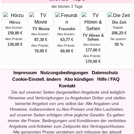
der letzten 3 Tage
Hörzu
Die Zeit
Abo-Kosten:
Rabatt:
TV Movie
Freundin
158,80 €
206,25 €
Abo-Kosten:
Abo-Kosten:
TV Hören &
Abo-Prämie:
Sehen
Sie sparen:
87,30 €
63,77 €
130,00 €
50 %
Abo-Kosten:
Abo-Prämie:
Abo-Prämie:
177,00 €
70,00 €
60,00 €
Abo-Prämie:
170,00 €
Impressum
Nutzungsbedingungen
Datenschutz
Cookie-Einstell. ändern
Abo kündigen
Hilfe / FAQ
Kontakt
Die auf unseren Seiten dargestellten Angebote sind lediglich
Hinweise und Verknüpfungen zu Angeboten Dritter und stellen
keinerlei Angebot von uns selbst dar. Alle Angaben und
Hinweise, insbesondere zu Abo-Preisen und Abo-Laufzeiten,
auf unseren Seiten erfolgen ohne jegliche Gewähr. Es gelten
immer die Preise, Bedingungen und Konditionen der verlinkten
Angebote und Anbieter zum Zeitpunkt des Vertragsschlusses.
Alle genannten Preise verstehen sich inklusive der aktuell