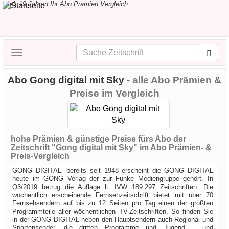
seit 19 Jahren Ihr Abo Prämien Vergleich
Toggle
navigation
Abo Gong digital mit Sky
- alle Abo Prämien &
Preise im Vergleich
hohe Prämien & günstige Preise fürs Abo der
Zeitschrift "Gong digital mit Sky" im Abo Prämien- &
Preis-Vergleich
GONG DIGITAL- bereits seit 1948 erscheint die GONG DIGITAL
heute im GONG Verlag der zur Funke Mediengruppe gehört. In
Q3/2019 betrug die Auflage lt. IVW 189.297 Zeitschriften. Die
wöchentlich erscheinende Fernsehzeitschrift bietet mit über 70
Fernsehsendern auf bis zu 12 Seiten pro Tag einen der größten
Programmteile aller wöchentlichen TV-Zeitschriften. So finden Sie
in der GONG DIGITAL neben den Hauptsendern auch Regional und
Spartensender, die dritten Programme und Jugend – und