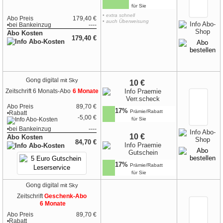
für Sie
• extra schnell
Abo Preis
179,40 €
• auch Überweisung
•
bei
Bankeinzug
----
Abo Kosten
179,40 €
Gong digital
mit Sky
10 €
Zeitschrift
6 Monats-Abo
6 Monate
Abo Preis
89,70 €
17%
Prämie/Rabatt
•Rabatt
-5,00 €
für Sie
•
bei
Bankeinzug
----
10 €
Abo Kosten
84,70 €
17%
Prämie/Rabatt
für Sie
Gong digital
mit Sky
Zeitschrift
Geschenk-Abo
6 Monate
Abo Preis
89,70 €
•Rabatt