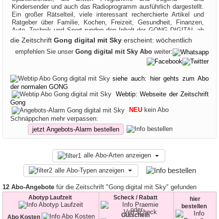
Kindersender und auch das Radioprogramm ausführlich dargestellt.
Ein großer Rätselteil, viele interessant recherchierte Artikel und
Ratgeber über Familie, Kochen, Freizeit, Gesundheit, Finanzen,
Auto, Technik und Sport runden den Inhalt der GONG DIGITAL ab
und machen Sie so zu mehr als nur einer Fernsehzeitschrift. Die
die Zeitschrift
Gong digital mit Sky
erscheint: wöchentlich
Zeitschriften Bild + Funk und HÖRZU gehören ebenfalls zur Funke
empfehlen Sie unser
Gong digital mit Sky Abo
weiter:
Mediengruppe und die Programmteile sind nahezu identisch. Alle
vier Wochen enthält Gong DIGITAL mit Sky zudem ein
Sonderheft/Beilage, das Sie über das komplette Sky- und
Digitalprogramm informiert. Sie finden fürs Abo der GONG DIGITAL
siehe auch: hier gehts zum Abo
viele interessante Angebote bei uns im Abo Preis- und Prämien-
der normalen GONG
Vergleich und können Ihr GONG DIGITAL Abo gleich selbst im
Webtip: Webseite der Zeitschrift
Shop mit der höchsten Prämie online bestellen:
Gong
NEU
kein Abo
Schnäppchen mehr verpassen:
jetzt Angebots-Alarm bestellen
alle Abo-Arten anzeigen
alle Abo-Typen anzeigen
12 Abo-Angebote
für die Zeitschrift "Gong digital mit Sky" gefunden
Abotyp Laufzeit
Scheck / Rabatt
hier
bestellen
oder
Gutschein
Abo Kosten