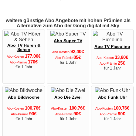
weitere günstige Abo Angebote mit hohen Prämien als
Alternative zum Abo der Gong digital mit Sky
Abo Super TV
Abo TV Hören &
Abo TV Piccolino
Sehen
92,40€
Abo-Kosten
177,00€
Abo-Kosten
85€
33,60€
Abo-Prämie
Abo-Kosten
170€
für 1 Jahr
Abo-Prämie
25€
Abo-Prämie
für 1 Jahr
für 1 Jahr
Abo Bildwoche
Abo Die Zwei
Abo Funk Uhr
100,76€
100,76€
100,76€
Abo-Kosten
Abo-Kosten
Abo-Kosten
90€
90€
90€
Abo-Prämie
Abo-Prämie
Abo-Prämie
für 1 Jahr
für 1 Jahr
für 1 Jahr