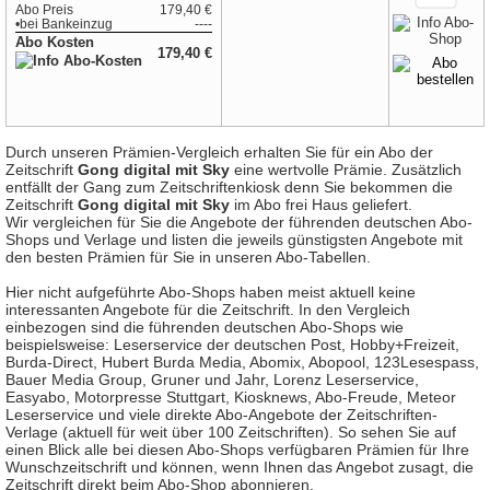
Abo Preis
179,40 €
•
bei
Bankeinzug
----
Abo Kosten
179,40 €
Durch unseren Prämien-Vergleich erhalten Sie für ein Abo der
Zeitschrift
Gong digital mit Sky
eine wertvolle Prämie. Zusätzlich
entfällt der Gang zum Zeitschriftenkiosk denn Sie bekommen die
Zeitschrift
Gong digital mit Sky
im Abo frei Haus geliefert.
Wir vergleichen für Sie die Angebote der führenden deutschen Abo-
Shops und Verlage und listen die jeweils günstigsten Angebote mit
den besten Prämien für Sie in unseren Abo-Tabellen.
Hier nicht aufgeführte Abo-Shops haben meist aktuell keine
interessanten Angebote für die Zeitschrift. In den Vergleich
einbezogen sind die führenden deutschen Abo-Shops wie
beispielsweise: Leserservice der deutschen Post, Hobby+Freizeit,
Burda-Direct, Hubert Burda Media, Abomix, Abopool, 123Lesespass,
Bauer Media Group, Gruner und Jahr, Lorenz Leserservice,
Easyabo, Motorpresse Stuttgart, Kiosknews, Abo-Freude, Meteor
Leserservice und viele direkte Abo-Angebote der Zeitschriften-
Verlage (aktuell für weit über 100 Zeitschriften). So sehen Sie auf
einen Blick alle bei diesen Abo-Shops verfügbaren Prämien für Ihre
Wunschzeitschrift und können, wenn Ihnen das Angebot zusagt, die
Zeitschrift direkt beim Abo-Shop abonnieren.