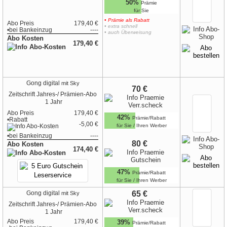
50%
Prämie
für Sie
• Prämie als Rabatt
Abo Preis
179,40 €
• extra schnell
•
bei
Bankeinzug
----
• auch Überweisung
Abo Kosten
179,40 €
Gong digital
mit Sky
70 €
Zeitschrift
Jahres-/ Prämien-Abo
1 Jahr
Abo Preis
179,40 €
42%
Prämie/Rabatt
•Rabatt
-5,00 €
für Sie / Ihren Werber
•
bei
Bankeinzug
----
80 €
Abo Kosten
174,40 €
47%
Prämie/Rabatt
für Sie / Ihren Werber
65 €
Gong digital
mit Sky
Zeitschrift
Jahres-/ Prämien-Abo
1 Jahr
Abo Preis
179,40 €
39%
Prämie/Rabatt