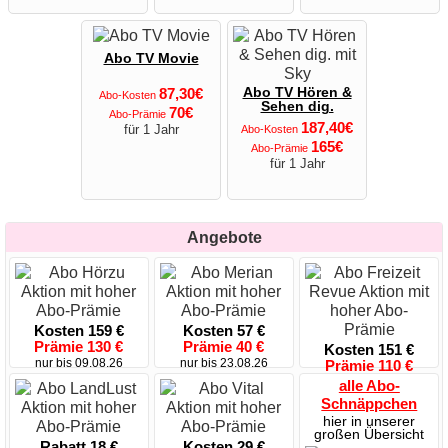
Abo TV Movie
87,30€
Abo TV Hören &
Abo-Kosten
Sehen dig.
70€
Abo-Prämie
187,40€
für 1 Jahr
Abo-Kosten
165€
Abo-Prämie
für 1 Jahr
Angebote
Kosten 159 €
Kosten 57 €
Prämie 130 €
Prämie 40 €
Kosten 151 €
nur bis 09.08.26
nur bis 23.08.26
Prämie 110 €
sol. Vorrat reicht
alle Abo-
Schnäppchen
hier in unserer
großen Übersicht
Rabatt 18 €
Kosten 29 €