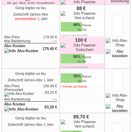
inkl. ges. Mwst. & inkl. Versandkosten
88 €
Gong digital
mit Sky
Zeitschrift
Jahres-Abo
verschenkbar
1 Jahr
49%
Prämie
für Sie
• auch verschenkbar
Abo Preis
179,40 €
•
zur Geschenk-Karte
100 €
•
bei
Bankeinzug
----
Abo Kosten
179,40 €
56%
Prämie
für Sie
• auch verschenkbar
•
zur Geschenk-Karte
Gong digital
mit Sky
50%
Rabatt
Zeitschrift
Jahres-Abo
1 Jahr
für Sie
Abo Preis
166,40 €
• Prämie als Rabatt
•Preisvorteil
-83,20 €
•
bei
Bankeinzug
----
Abo Kosten
83,20 €
hoher Sofort-Rabatt
89,70 €
Gong digital
mit Sky
Zeitschrift
Jahres-Abo
1 Jahr