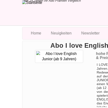
seit 19 Jahren Ihr Abo Prämien Vergleich
Home
Neuigkeiten
Newsletter
Abo I love English
hohe P
& Prei
I LOVE 
Jahren
Redewen
auf de
JUNIOR 
einen 
(ab 12
von de
spieler
ENGLIS
das En
Inhalt