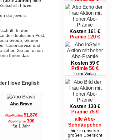
r (ab 9 Jahren)
eine
sol. Vorrat reicht
Zeitschrift
I love
en die jeweils
schrift. In den
Kosten 161 €
ce der deutschen Post,
Prämie 120 €
Media Group, Gruner
nur bis 09.08.26
eor Leserservice und
 So sehen Sie auf einen
 wenn Ihnen das
Kosten 59 €
Prämie 50 €
beim Verlag
er I love English
Abo Bravo
Kosten 130 €
Prämie 75 €
51,87€
Abo-Kosten
bis 17.08. 12 Uhr
alle Abo-
30€
Abo-Prämie
Schnäppchen
für 1 Jahr
hier in unserer
großen Übersicht