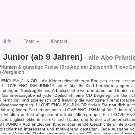
Hilfe
Tests
Kontakt
 Junior (ab 9 Jahren)
- alle Abo Prämi
rämien & günstige Preise fürs Abo der Zeitschrift "I love E
s-Vergleich
ENGLISH JUNIOR - die Kinderzeitschrift zum Englisch lernen erschein
. I LOVE ENGLISH JUNIOR unterstützt Ihr Kind bereits in jungen Jah
dungen. Spielregeln und Arbeitsschritte werden dabei auf Deutsch erk
r Sommerausgabe ist jeder Zeitschrift eine CD beigelegt um die r
lernt Ihr Kind spielerisch und freiwillig die wichtigste Fremdsprach
Wissensvorsprung. I LOVE ENGLISH JUNIOR finden Sie natürlich auc
 Jahren) finden Sie bei uns noch I LOVE ENGLISH Mini (ab 7 Jahren)
n Inhalten perfekt abgestimmt auf die Altersgruppe. Ein I LOVE E
ische Englischlektionen direkt nach Hause und fördert auf unterhalt
H JUNIOR Abo entdecken Kinder spannende Geschichten, interaktive
glischlernen interessant und motivierend gestalten. Jede Ausgabe 
e, neue Vokabeln, Redewendungen und eine CD zur korrekten Ausspr