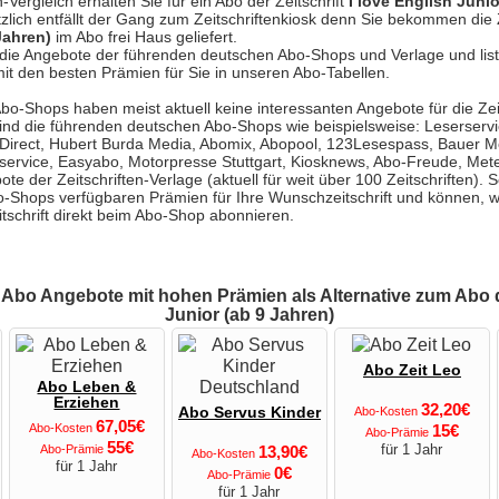
ergleich erhalten Sie für ein Abo der Zeitschrift
I love English Junio
zlich entfällt der Gang zum Zeitschriftenkiosk denn Sie bekommen die 
Jahren)
im Abo frei Haus geliefert.
e die Angebote der führenden deutschen Abo-Shops und Verlage und list
it den besten Prämien für Sie in unseren Abo-Tabellen.
Abo-Shops haben meist aktuell keine interessanten Angebote für die Zeit
ind die führenden deutschen Abo-Shops wie beispielsweise: Leserservi
-Direct, Hubert Burda Media, Abomix, Abopool, 123Lesespass, Bauer 
service, Easyabo, Motorpresse Stuttgart, Kiosknews, Abo-Freude, Met
ote der Zeitschriften-Verlage (aktuell für weit über 100 Zeitschriften).
Abo-Shops verfügbaren Prämien für Ihre Wunschzeitschrift und können,
itschrift direkt beim Abo-Shop abonnieren.
 Abo Angebote mit hohen Prämien als Alternative zum Abo d
Junior (ab 9 Jahren)
Abo Zeit Leo
Abo Leben &
Erziehen
32,20€
Abo Servus Kinder
Abo-Kosten
67,05€
Abo-Kosten
15€
Abo-Prämie
55€
für 1 Jahr
Abo-Prämie
13,90€
Abo-Kosten
für 1 Jahr
0€
Abo-Prämie
für 1 Jahr