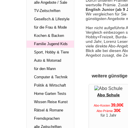
Durch unseren Prämien-V
alle Angebote / Sale
wertvolle Prämie. Zusät
English Junior (ab 9 
TV-Zeitschriften
Wir vergleichen für Si
günstigsten Angebote m
Gesellsch.& Lifestyle
für die Frau & Mode
Hier nicht aufgeführte 
Vergleich einbezogen s
Kochen & Backen
Hobby+Freizeit, Burda
und Jahr, Lorenz Leser
Familie Jugend Kids
viele direkte Abo-Angeb
Blick alle bei diesen 
Sport, Hobby & Tiere
Angebot zusagt, die Ze
Auto & Motorrad
für den Mann
weitere günstige
Computer & Technik
Politik & Wirtschaft
Home Garten Tests
Abo Schule
Wissen Reise Kunst
39,00€
Abo-Kosten
30€
Rätsel & Romane
Abo-Prämie
für 1 Jahr
Fremdsprachen
alle Zeitschriften