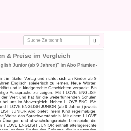
en & Preise im Vergleich
nglish Junior (ab 9 Jahren)" im Abo Prämien-
t im Sailer Verlag und richtet sich an Kinder ab 9
ren Englisch spielerisch zu lernen. Neue Wörter,
lärt und in kindgerechte Geschichten verpackt. Bis
ichtige Aussprache zu zeigen. Mit I LOVE ENGLISH
e der Welt und hat für die weiterführenden Schulen
h bei uns im Abovergleich. Neben I LOVE ENGLISH
 und I LOVE ENGLISH JUNIOR (ab 9 Jahren) jeweils
NGLISH JUNIOR Abo bietet Ihrem Kind regelmäßige,
same Weise das Sprachverständnis. Mit einem I LOVE
 Übungen und abwechslungsreiche Lernspiele, die
von I LOVE ENGLISH JUNIOR enthält altersgerechte
ache, sodass Kinder das Gelernte direkt anwenden