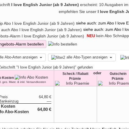
. Das I LOVE ENGLISH JUNIOR Abo unterstützt nicht nur den schulis
schrift
I love English Junior (ab 9 Jahren)
erscheint: 10 Ausgaben im
enlernen. Mit einem I LOVE ENGLISH JUNIOR Abo profitieren 
empfehlen Sie unser
I love English 
lungsreichen Aufgaben und spannenden Inhalten, die das Selbstvertra
NGLISH JUNIOR Abo sichern, Preise und Prämien vergleichen und
ßige Englischförderung ermöglichen.
siehe auch: zum Abo I love E
siehe auch: zum Abo I lo
NEU
kein Abo Schnäpp
Angebots-Alarm bestellen
lle Abo-Arten anzeigen
alle Abo-Typen anzeigen
Zeitschrift "I love English Junior (ab 9 Jahren)" gefunden
oder
Scheck / Rabatt
Gutschein
o Kosten
Prämie
Prämie
kl. ges. Mwst. & inkl. Versandkosten
Preis
64,80 €
Bankeinzug
----
 Kosten
64,80 €