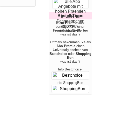
Bestell-Tipps
Beim
Prämienabo
benötigen Sie einen
Freundschafts-Werber
was ist das ?
Oftmals bekommen Sie als
Abo Prämie
einen
Universalgutschein von
Bestchoice
oder
Shopping
Bon
was ist das ?
Info Bestchoice:
Info ShoppingBon: