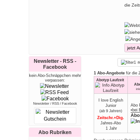
können
die Zeit
Sprach
abwechs
LOVE E
regelmä
jetzt 
Newsletter - RSS -
a
Facebook
1 Abo-Angebote
für die 
kein Abo-Schnäppchen mehr
Abotyp Laufzeit
verpassen:
Ab
in
I love English
Newsletter / RSS / Facebook
Abo 
Junior
•
bei
(ab 9 Jahren)
Abo
Zeitschr.+Dig.
Jahres-Abo
1 Jahr
Abo Rubriken