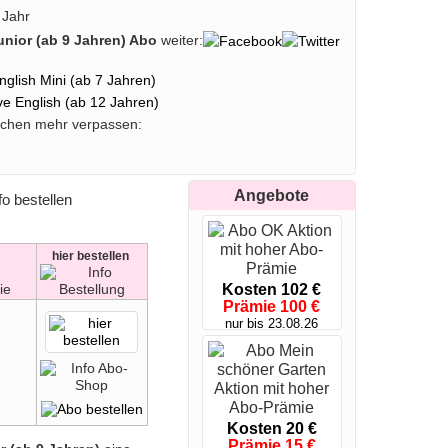
chen Erfolg, sondern steigert auch die Freude am
 Jahr
Kinder von kontinuierlichem Lernfortschritt,
Junior (ab 9 Jahren) Abo
weiter:
uen in der englischen Sprache stärken. Jetzt ein I
 Ihrem Kind eine unterhaltsame, lehrreiche und
nglish Mini (ab 7 Jahren)
ve English (ab 12 Jahren)
chen mehr verpassen:
Angebote
hier
bestellen
Kosten 102 €
Prämie 100 €
nur bis 23.08.26
Kosten 20 €
Prämie 15 €