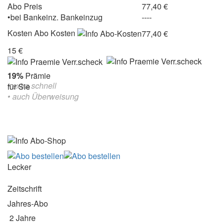
Abo Preis
77,40 €
•
bei
Bankeinz.
Bankeinzug
----
Kosten
Abo Kosten
77,40 €
15 €
19%
Prämie
• extra schnell
für Sie
• auch Überweisung
Lecker
Zeitschrift
Jahres-Abo
2 Jahre