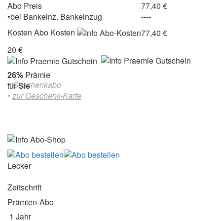
Abo Preis
77,40 €
•
bei
Bankeinz.
Bankeinzug
----
Kosten
Abo Kosten
77,40 €
20 €
26%
Prämie
• Geschenkabo
für Sie
•
zur Geschenk-Karte
Lecker
Zeitschrift
Prämien-Abo
1 Jahr