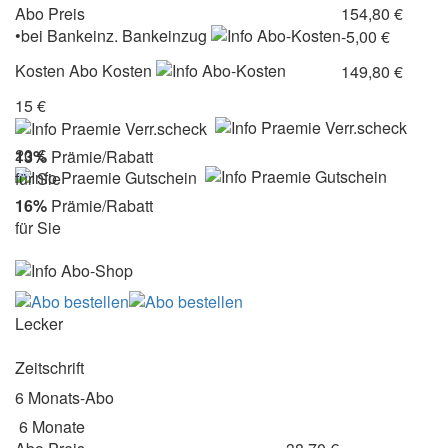
Abo Preis
154,80 €
•
bei
Bankeinz.
Bankeinzug
-5,00 €
Kosten
Abo Kosten
149,80 €
15 €
20 €
13%
Prämie/Rabatt
für Sie
16%
Prämie/Rabatt
für Sie
Lecker
Zeitschrift
6 Monats-Abo
6 Monate