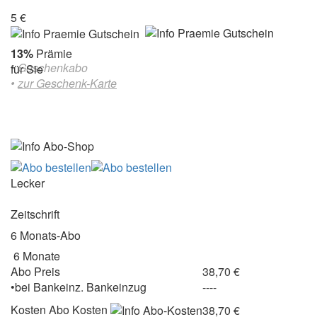
5 €
13%
Prämie
• Geschenkabo
für Sie
•
zur Geschenk-Karte
Lecker
Zeitschrift
6 Monats-Abo
6 Monate
Abo Preis
38,70 €
•
bei
Bankeinz.
Bankeinzug
----
Kosten
Abo Kosten
38,70 €