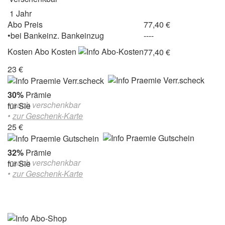
1 Jahr
Abo Preis
77,40 €
•
bei
Bankeinz.
Bankeinzug
----
Kosten
Abo Kosten
77,40 €
23 €
30%
Prämie
• auch verschenkbar
für Sie
•
zur Geschenk-Karte
25 €
32%
Prämie
• auch verschenkbar
für Sie
•
zur Geschenk-Karte