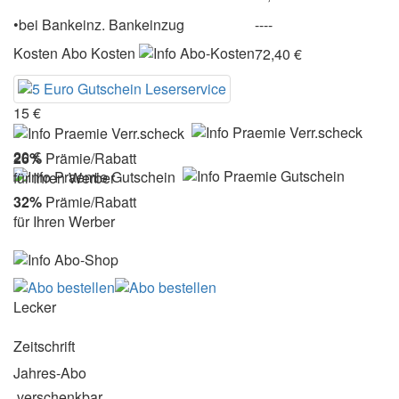
•
bei
Bankeinz.
Bankeinzug
----
Kosten
Abo Kosten
72,40 €
15 €
20 €
26%
Prämie/Rabatt
für Ihren Werber
32%
Prämie/Rabatt
für Ihren Werber
Lecker
Zeitschrift
Jahres-Abo
verschenkbar