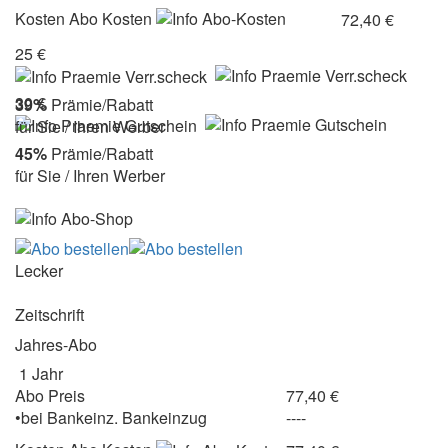
Kosten
Abo Kosten
72,40 €
25 €
30 €
39%
Prämie/Rabatt
für Sie / Ihren Werber
45%
Prämie/Rabatt
für Sie / Ihren Werber
Lecker
Zeitschrift
Jahres-Abo
1 Jahr
Abo Preis
77,40 €
•
bei
Bankeinz.
Bankeinzug
----