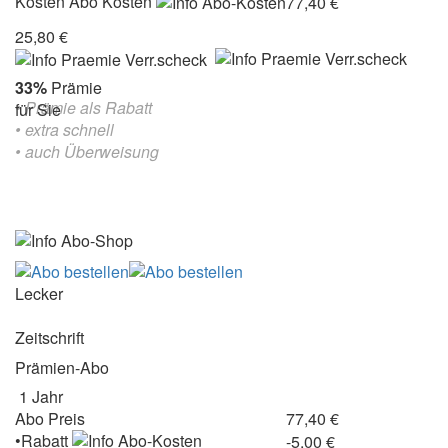
Kosten
Abo Kosten
77,40 €
25,80 €
33%
Prämie
• Prämie als Rabatt
für Sie
• extra schnell
• auch Überweisung
Lecker
Zeitschrift
Prämien-Abo
1 Jahr
Abo Preis
77,40 €
•Rabatt
-5,00 €