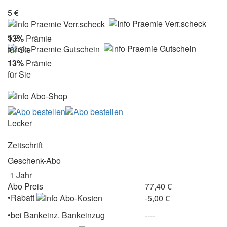
5 €
5 €
13%
Prämie
für Sie
13%
Prämie
für Sie
Lecker
Zeitschrift
Geschenk-Abo
1 Jahr
Abo Preis
77,40 €
•Rabatt
-5,00 €
•
bei
Bankeinz.
Bankeinzug
----