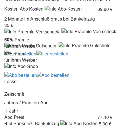
Kosten
Abo Kosten
69,60 €
2 Monate im Anschluß gratis bei Bankeinzug
35 €
40 €
50%
Prämie
für Ihren Werber
57%
Prämie
für Ihren Werber
Lecker
Zeitschrift
Jahres-/ Prämien-Abo
1 Jahr
Abo Preis
77,40 €
•
bei
Bankeinz.
Bankeinzug
-5,00 €