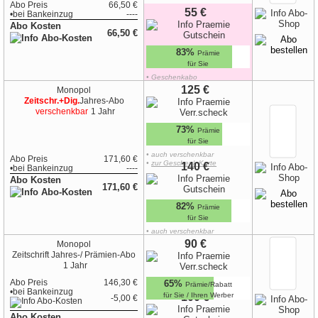
Abo Preis
66,50 €
55 €
•
bei
Bankeinzug
----
Abo Kosten
66,50 €
83%
Prämie
für Sie
• Geschenkabo
•
zur Geschenk-Karte
125 €
Monopol
Zeitschr.+Dig.
Jahres-Abo
verschenkbar
1 Jahr
73%
Prämie
für Sie
• auch verschenkbar
Abo Preis
171,60 €
•
zur Geschenk-Karte
140 €
•
bei
Bankeinzug
----
Abo Kosten
171,60 €
82%
Prämie
für Sie
• auch verschenkbar
•
zur Geschenk-Karte
90 €
Monopol
Zeitschrift
Jahres-/ Prämien-Abo
1 Jahr
Abo Preis
146,30 €
65%
Prämie/Rabatt
•
bei
Bankeinzug
für Sie / Ihren Werber
100 €
-5,00 €
Abo Kosten