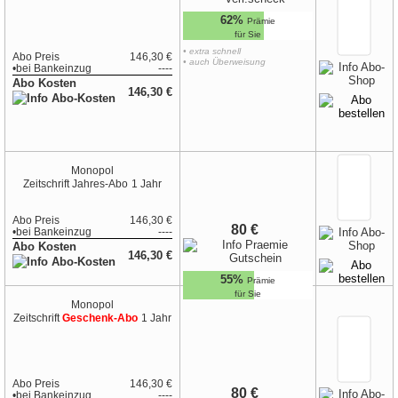
62%
Prämie
für Sie
• extra schnell
Abo Preis
146,30 €
• auch Überweisung
•
bei
Bankeinzug
----
Abo Kosten
146,30 €
Monopol
Zeitschrift
Jahres-Abo
1 Jahr
Abo Preis
146,30 €
80 €
•
bei
Bankeinzug
----
Abo Kosten
146,30 €
55%
Prämie
für Sie
Monopol
Zeitschrift
Geschenk-Abo
1 Jahr
Abo Preis
146,30 €
80 €
•
bei
Bankeinzug
----