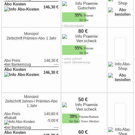
Abo Kosten
146,30 €
55%
Prämie
für Sie
• Geschenkabo
•
zur Geschenk-Karte
80 €
Monopol
Zeitschrift
Prämien-Abo
1 Jahr
55%
Prämie
für Sie
• extra schnell
Abo Preis
146,30 €
• auch Überweisung
•
bei
Bankeinzug
----
Abo Kosten
146,30 €
Monopol
50 €
Zeitschrift
Jahres-/ Prämien-Abo
1 Jahr
Abo Preis
140,80 €
39%
Prämie/Rabatt
•Rabatt
-5,00 €
für Sie / Ihren Werber
•
bei
Bankeinzug
----
60 €
Abo Kosten