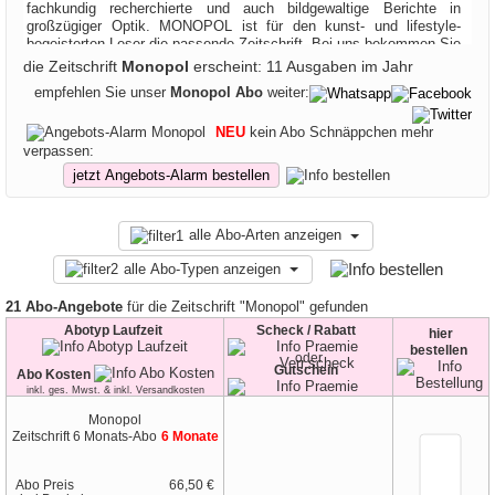
fachkundig recherchierte und auch bildgewaltige Berichte in
großzügiger Optik. MONOPOL ist für den kunst- und lifestyle-
begeisterten Leser die passende Zeitschrift. Bei uns bekommen Sie
eine hohe Prämie für ein Abo der MONOPOL und können die
die Zeitschrift
Monopol
erscheint: 11 Ausgaben im Jahr
Zeitschrift direkt beim besten Abo-Anbieter bestellen. Ein
empfehlen Sie unser
Monopol Abo
weiter:
MONOPOL Abo bietet Kunstliebhabern und Lifestyle-Interessierten
regelmäßig exklusive Einblicke in aktuelle Trends der Kunst- und
Kulturszene. Mit einem MONOPOL Abo erhalten Leser tiefgehende
NEU
kein Abo Schnäppchen mehr
Hintergrundberichte, Porträts von Künstlern, fundierte Analysen und
verpassen:
inspirierende Geschichten zu Design, Mode, Film und Architektur.
jetzt Angebots-Alarm bestellen
Ein MONOPOL Abo verbindet hochwertigen Journalismus mit
faszinierenden Bildstrecken und liefert spannende Impulse für
kreative Köpfe. Wer ein MONOPOL Abo abschließt, sichert sich
alle Abo-Arten anzeigen
regelmäßig aktuelle Ausgaben voller innovativer Ideen,
inspirierender Interviews und künstlerischer Entdeckungen. Das
alle Abo-Typen anzeigen
MONOPOL Abo macht jede Ausgabe zu einem besonderen Erlebnis
und bietet über unseren Abo-Vergleich attraktive Prämien für alle
21 Abo-Angebote
für die Zeitschrift "Monopol" gefunden
Kunst- und Lifestyle-Fans. Ein MONOPOL Abo ist somit die
perfekte Möglichkeit, um Kunst und Kultur regelmäßig nach Hause
Abotyp Laufzeit
Scheck / Rabatt
hier
geliefert zu bekommen und dabei exklusive Vorteile zu genießen.
bestellen
oder
Gutschein
Abo Kosten
inkl. ges. Mwst. & inkl. Versandkosten
Monopol
Zeitschrift
6 Monats-Abo
6 Monate
Abo Preis
66,50 €