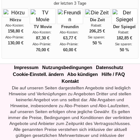
der letzten 3 Tage
Hörzu
Die Zeit
Abo-Kosten:
Rabatt:
TV Movie
Freundin
Der Spiegel
158,80 €
206,25 €
Abo-Kosten:
Abo-Kosten:
Rabatt:
Abo-Prämie:
Sie sparen:
87,30 €
63,77 €
182,85 €
130,00 €
50 %
Abo-Prämie:
Abo-Prämie:
Sie sparen:
70,00 €
60,00 €
50 %
Impressum
Nutzungsbedingungen
Datenschutz
Cookie-Einstell. ändern
Abo kündigen
Hilfe / FAQ
Kontakt
Die auf unseren Seiten dargestellten Angebote sind lediglich
Hinweise und Verknüpfungen zu Angeboten Dritter und stellen
keinerlei Angebot von uns selbst dar. Alle Angaben und
Hinweise, insbesondere zu Abo-Preisen und Abo-Laufzeiten,
auf unseren Seiten erfolgen ohne jegliche Gewähr. Es gelten
immer die Preise, Bedingungen und Konditionen der verlinkten
Angebote und Anbieter zum Zeitpunkt des Vertragsschlusses.
Alle genannten Preise verstehen sich inklusive der aktuell
gültigen gesetzlichen Mehrwertsteuer und inklusive der