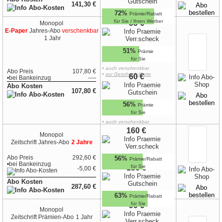
141,30 €
72%
Prämie/Rabatt
für Sie / Ihren Werber
55 €
Monopol
E-Paper
Jahres-Abo
verschenkbar
1 Jahr
51%
Prämie
für Sie
• auch verschenkbar
Abo Preis
107,80 €
•
zur Geschenk-Karte
60 €
•
bei
Bankeinzug
----
Abo Kosten
107,80 €
56%
Prämie
für Sie
• auch verschenkbar
•
zur Geschenk-Karte
160 €
Monopol
Zeitschrift
Jahres-Abo
2 Jahre
Abo Preis
292,60 €
56%
Prämie/Rabatt
•
bei
Bankeinzug
180 €
für Sie
-5,00 €
Abo Kosten
287,60 €
63%
Prämie/Rabatt
für Sie
90 €
Monopol
Zeitschrift
Prämien-Abo
1 Jahr