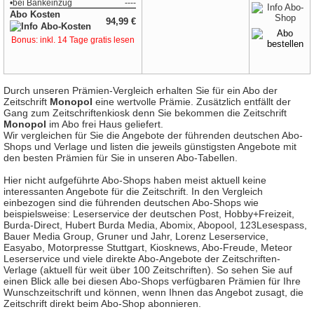
•
bei
Bankeinzug
----
Abo Kosten
94,99 €
Bonus: inkl. 14 Tage gratis lesen
Durch unseren Prämien-Vergleich erhalten Sie für ein Abo der
Zeitschrift
Monopol
eine wertvolle Prämie. Zusätzlich entfällt der
Gang zum Zeitschriftenkiosk denn Sie bekommen die Zeitschrift
Monopol
im Abo frei Haus geliefert.
Wir vergleichen für Sie die Angebote der führenden deutschen Abo-
Shops und Verlage und listen die jeweils günstigsten Angebote mit
den besten Prämien für Sie in unseren Abo-Tabellen.
Hier nicht aufgeführte Abo-Shops haben meist aktuell keine
interessanten Angebote für die Zeitschrift. In den Vergleich
einbezogen sind die führenden deutschen Abo-Shops wie
beispielsweise: Leserservice der deutschen Post, Hobby+Freizeit,
Burda-Direct, Hubert Burda Media, Abomix, Abopool, 123Lesespass,
Bauer Media Group, Gruner und Jahr, Lorenz Leserservice,
Easyabo, Motorpresse Stuttgart, Kiosknews, Abo-Freude, Meteor
Leserservice und viele direkte Abo-Angebote der Zeitschriften-
Verlage (aktuell für weit über 100 Zeitschriften). So sehen Sie auf
einen Blick alle bei diesen Abo-Shops verfügbaren Prämien für Ihre
Wunschzeitschrift und können, wenn Ihnen das Angebot zusagt, die
Zeitschrift direkt beim Abo-Shop abonnieren.