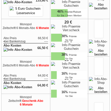
135,80 €
46%
Prämie/Rabatt
für Sie / Ihren Werber
20 €
Monopol
Zeitschrift
6 Monats-Abo
6 Monate
30%
Prämie
Abo Preis
66,50 €
25 €
für Sie
•
bei
Bankeinzug
----
Abo Kosten
66,50 €
38%
Prämie
für Sie
10 €
Monopol
Zeitschrift
6 Monats-Abo
6 Monate
16%
Prämie
Abo Preis
64,00 €
10 €
für Sie
•
bei
Bankeinzug
----
Abo Kosten
64,00 €
16%
Prämie
für Sie
Monopol
Zeitschrift
Geschenk-Abo
6 Monate