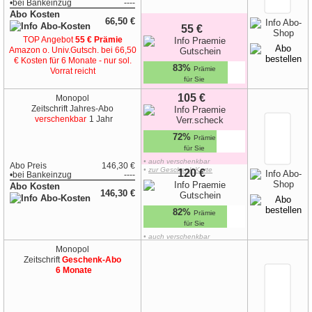
•
bei
Bankeinzug
----
Abo Kosten
66,50 €
55 €
TOP Angebot
55 € Prämie
Amazon o. Univ.Gutsch.
bei 66,50
€ Kosten für 6 Monate - nur sol.
83%
Prämie
Vorrat reicht
für Sie
105 €
Monopol
Zeitschrift
Jahres-Abo
verschenkbar
1 Jahr
72%
Prämie
für Sie
• auch verschenkbar
Abo Preis
146,30 €
•
zur Geschenk-Karte
120 €
•
bei
Bankeinzug
----
Abo Kosten
146,30 €
82%
Prämie
für Sie
• auch verschenkbar
•
zur Geschenk-Karte
Monopol
Zeitschrift
Geschenk-Abo
6 Monate