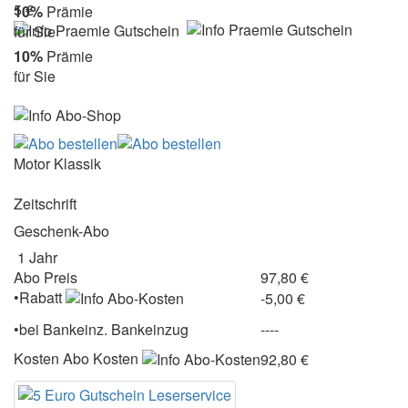
5 €
10%
Prämie
für Sie
10%
Prämie
für Sie
Motor Klassik
Zeitschrift
Geschenk-Abo
1 Jahr
Abo Preis
97,80 €
•Rabatt
-5,00 €
•
bei
Bankeinz.
Bankeinzug
----
Kosten
Abo Kosten
92,80 €