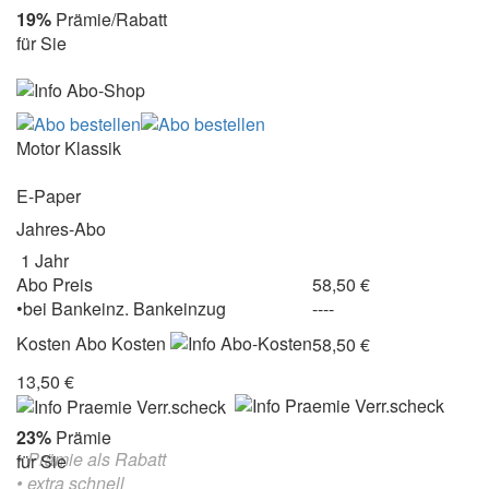
19%
Prämie/Rabatt
für Sie
Motor Klassik
E-Paper
Jahres-Abo
1 Jahr
Abo Preis
58,50 €
•
bei
Bankeinz.
Bankeinzug
----
Kosten
Abo Kosten
58,50 €
13,50 €
23%
Prämie
• Prämie als Rabatt
für Sie
• extra schnell