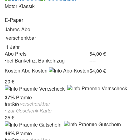
Motor Klassik
E-Paper
Jahres-Abo
verschenkbar
1 Jahr
Abo Preis
54,00 €
•
bei
Bankeinz.
Bankeinzug
----
Kosten
Abo Kosten
54,00 €
20 €
37%
Prämie
• auch verschenkbar
für Sie
•
zur Geschenk-Karte
25 €
46%
Prämie
• auch verschenkbar