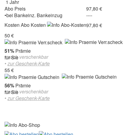
1 Jahr
Abo Preis
97,80 €
•
bei
Bankeinz.
Bankeinzug
----
Kosten
Abo Kosten
97,80 €
50 €
51%
Prämie
• auch verschenkbar
für Sie
•
zur Geschenk-Karte
55 €
56%
Prämie
• auch verschenkbar
für Sie
•
zur Geschenk-Karte