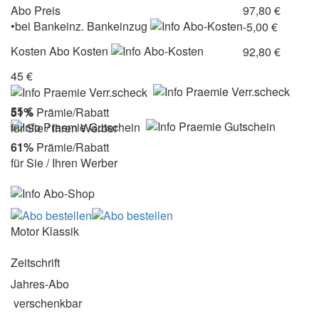
Abo Preis
97,80 €
•
bei
Bankeinz.
Bankeinzug
-5,00 €
Kosten
Abo Kosten
92,80 €
45 €
55 €
51%
Prämie/Rabatt
für Sie / Ihren Werber
61%
Prämie/Rabatt
für Sie / Ihren Werber
Motor Klassik
Zeitschrift
Jahres-Abo
verschenkbar