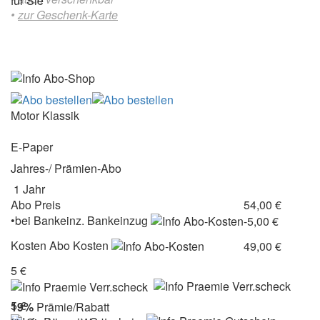
für Sie
•
zur Geschenk-Karte
Motor Klassik
E-Paper
Jahres-/ Prämien-Abo
1 Jahr
Abo Preis
54,00 €
•
bei
Bankeinz.
Bankeinzug
-5,00 €
Kosten
Abo Kosten
49,00 €
5 €
5 €
19%
Prämie/Rabatt