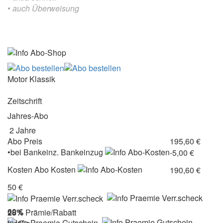
• auch Überweisung
Motor Klassik
Zeitschrift
Jahres-Abo
2 Jahre
Abo Preis
195,60 €
•
bei
Bankeinz.
Bankeinzug
-5,00 €
Kosten
Abo Kosten
190,60 €
50 €
60 €
28%
Prämie/Rabatt