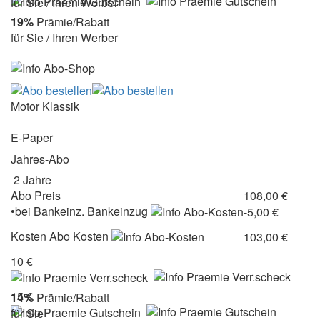
für Sie / Ihren Werber
19%
Prämie/Rabatt
für Sie / Ihren Werber
Motor Klassik
E-Paper
Jahres-Abo
2 Jahre
Abo Preis
108,00 €
•
bei
Bankeinz.
Bankeinzug
-5,00 €
Kosten
Abo Kosten
103,00 €
10 €
15 €
14%
Prämie/Rabatt
für Sie