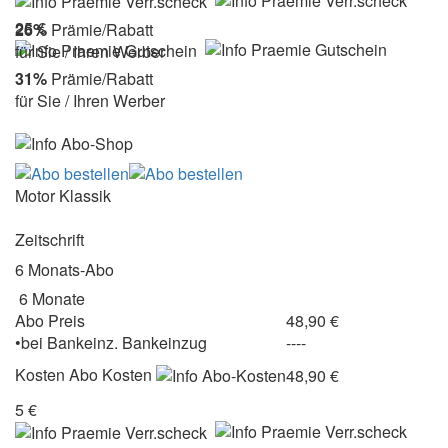
25 €
26%
Prämie/Rabatt
für Sie / Ihren Werber
31%
Prämie/Rabatt
für Sie / Ihren Werber
Motor Klassik
Zeitschrift
6 Monats-Abo
6 Monate
Abo Preis
48,90 €
•
bei
Bankeinz.
Bankeinzug
----
Kosten
Abo Kosten
48,90 €
5 €