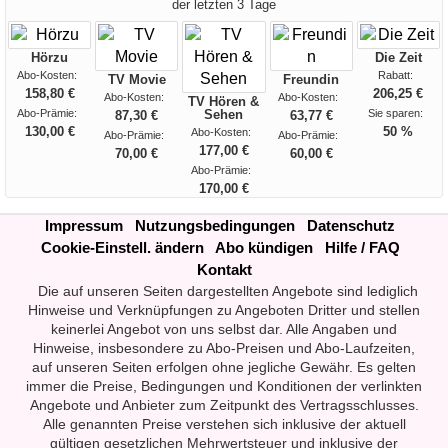
der letzten 3 Tage
Hörzu
Die Zeit
Abo-Kosten:
Rabatt:
TV Movie
Freundin
158,80 €
206,25 €
Abo-Kosten:
Abo-Kosten:
TV Hören &
Abo-Prämie:
Sehen
Sie sparen:
87,30 €
63,77 €
130,00 €
50 %
Abo-Kosten:
Abo-Prämie:
Abo-Prämie:
177,00 €
70,00 €
60,00 €
Abo-Prämie:
170,00 €
Impressum
Nutzungsbedingungen
Datenschutz
Cookie-Einstell. ändern
Abo kündigen
Hilfe / FAQ
Kontakt
Die auf unseren Seiten dargestellten Angebote sind lediglich
Hinweise und Verknüpfungen zu Angeboten Dritter und stellen
keinerlei Angebot von uns selbst dar. Alle Angaben und
Hinweise, insbesondere zu Abo-Preisen und Abo-Laufzeiten,
auf unseren Seiten erfolgen ohne jegliche Gewähr. Es gelten
immer die Preise, Bedingungen und Konditionen der verlinkten
Angebote und Anbieter zum Zeitpunkt des Vertragsschlusses.
Alle genannten Preise verstehen sich inklusive der aktuell
gültigen gesetzlichen Mehrwertsteuer und inklusive der