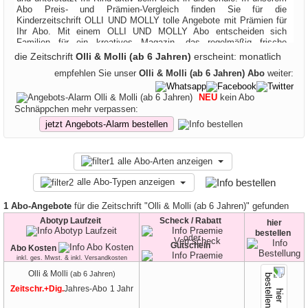
Abo Preis- und Prämien-Vergleich finden Sie für die
Kinderzeitschrift OLLI UND MOLLY tolle Angebote mit Prämien für
Ihr Abo. Mit einem OLLI UND MOLLY Abo entscheiden sich
Familien für ein kreatives Magazin, das regelmäßig frische
Anregungen und abwechslungsreiche Inhalte liefert, die junge Leser
die Zeitschrift
Olli & Molli (ab 6 Jahren)
erscheint: monatlich
motivieren und zum Entdecken einladen. Durch ein OLLI UND
empfehlen Sie unser
Olli & Molli (ab 6 Jahren) Abo
weiter:
MOLLY Abo erhalten Kinder jeden Monat ein Heft, das spielerisch
Wissen vermittelt, die Lesefreude stärkt und gleichzeitig Themen
aus ihrem Alltag aufgreift. Viele Eltern schätzen, dass ein OLLI
NEU
kein Abo
UND MOLLY Abo eine unkomplizierte Möglichkeit bietet, ihre Kinder
Schnäppchen mehr verpassen:
langfristig beim Lesenlernen zu begleiten und ihnen etwas zu
jetzt Angebots-Alarm bestellen
schenken, auf das sie sich Monat für Monat freuen. Besonders
attraktiv ist außerdem, dass beim Kauf eines Abos eine Prämie
enthalten ist, wodurch ein OLLI UND MOLLY Abo zusätzlichen Wert
alle Abo-Arten anzeigen
erhält und der Abschluss noch ansprechender wird. Jede Prämie
zum Abo unterstützt den Kaufentscheid sinnvoll und macht das
alle Abo-Typen anzeigen
Gesamtpaket für Familien besonders reizvoll. So wird ein OLLI
UND MOLLY Abo schnell zu einem festen Bestandteil des
1 Abo-Angebote
für die Zeitschrift "Olli & Molli (ab 6 Jahren)" gefunden
Familienalltags und sorgt dafür, dass Kinder regelmäßig neue
Geschichten, spannende Themen und kleine Überraschungen
Abotyp Laufzeit
Scheck / Rabatt
hier
erleben, die sie nachhaltig begeistern und in ihrer Entwicklung
bestellen
oder
stärken.
Gutschein
Abo Kosten
inkl. ges. Mwst. & inkl. Versandkosten
Olli & Molli
(ab 6 Jahren)
Zeitschr.+Dig.
Jahres-Abo
1 Jahr