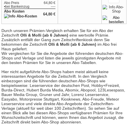
Abo Preis
64,80 €
•
bei
Bankeinzug
----
Abo Kosten
64,80 €
Durch unseren Prämien-Vergleich erhalten Sie für ein Abo der
Zeitschrift
Olli & Molli (ab 6 Jahren)
eine wertvolle Prämie.
Zusätzlich entfällt der Gang zum Zeitschriftenkiosk denn Sie
bekommen die Zeitschrift
Olli & Molli (ab 6 Jahren)
im Abo frei
Haus geliefert.
Wir vergleichen für Sie die Angebote der führenden deutschen Abo-
Shops und Verlage und listen die jeweils günstigsten Angebote mit
den besten Prämien für Sie in unseren Abo-Tabellen.
Hier nicht aufgeführte Abo-Shops haben meist aktuell keine
interessanten Angebote für die Zeitschrift. In den Vergleich
einbezogen sind die führenden deutschen Abo-Shops wie
beispielsweise: Leserservice der deutschen Post, Hobby+Freizeit,
Burda-Direct, Hubert Burda Media, Abomix, Abopool, 123Lesespass,
Bauer Media Group, Gruner und Jahr, Lorenz Leserservice,
Easyabo, Motorpresse Stuttgart, Kiosknews, Abo-Freude, Meteor
Leserservice und viele direkte Abo-Angebote der Zeitschriften-
Verlage (aktuell für weit über 100 Zeitschriften). So sehen Sie auf
einen Blick alle bei diesen Abo-Shops verfügbaren Prämien für Ihre
Wunschzeitschrift und können, wenn Ihnen das Angebot zusagt, die
Zeitschrift direkt beim Abo-Shop abonnieren.