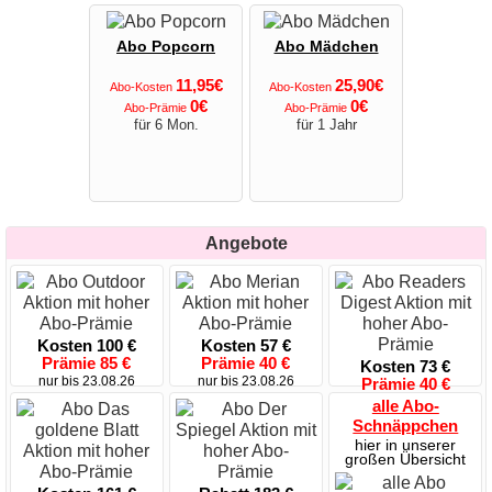
Abo Popcorn
Abo Mädchen
11,95€
25,90€
Abo-Kosten
Abo-Kosten
0€
0€
Abo-Prämie
Abo-Prämie
für 6 Mon.
für 1 Jahr
Angebote
Kosten 100 €
Kosten 57 €
Prämie 85 €
Prämie 40 €
Kosten 73 €
nur bis 23.08.26
nur bis 23.08.26
Prämie 40 €
nur bis 16.08.26
alle Abo-
Schnäppchen
hier in unserer
großen Übersicht