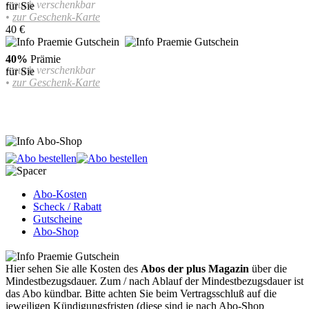
• auch verschenkbar
für Sie
•
zur Geschenk-Karte
40 €
40%
Prämie
• auch verschenkbar
für Sie
•
zur Geschenk-Karte
Abo-Kosten
Scheck / Rabatt
Gutscheine
Abo-Shop
Hier sehen Sie alle Kosten des
Abos der plus Magazin
über die
Mindestbezugsdauer.
Zum / nach Ablauf der Mindestbezugsdauer ist
das Abo kündbar. Bitte achten Sie beim Vertragsschluß auf die
jeweiligen Kündigungsfristen (diese sind je nach Abo-Shop