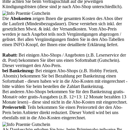
Bitte achten Sie beim Vertragsschluß auf die jeweiligen
Kündigungsfristen (diese sind je nach Abo-Shop unterschiedlich).
Die
Abokosten
zeigen Ihnen die gesamten Kosten des Abos über
die Laufzeit (Mindestbezugsdauer). Diese verstehen sich inkl. der
gesetzlichen Mwst. & inkl. der Versandkosten. Vom Abo-Preis
werden je nach Angebot teils noch Vergünstigungen abgezogen /
gelistet. Bei allen Vergünstigungen finden Sie in den Abo-Tabellen
einen INFO-Knopf, der Ihnen eine detaillierte Erklärung liefert.
Rabatt:
Bei einigen Abo-Shops / Angeboten (z.B. Leserservice der
dt. Post) bekommen Sie über uns einen Sofortrabatt (Gutschein).
Dieser verringert den Abo-Preis.
bei Bankeinzug:
Bei einigen Abo-Shops (z.B. Hobby Freizeit,
Abomix) bekommen Sie bei Bezahlung per Bankeinzug einen
Sofortrabatt - diesen haben wir in die Abo-Kosten mit eingerechnet -
bitte wählen Sie beim bestellen die Zahlart Bankeinzug.
Bei anderen Abo-Shops bekommen Sie für den Bankeinzug gratis-
Monat/e oder gratis-Ausgaben (z.B. 12=13: 12 Monate bezahlen 13
Monate lesen) - diese sind nicht in die Abo-Kosten mit eingerechnet.
Preisvorteil:
Teils bekommen Sie einen Preisvorteil der den Abo-
Preis beim Anbieter direkt reduziert. Dieser Vorteil wird bei uns
ebenfalls mit in die Abo-Kosten eingerechnet.
Als Dankeschön erhalten Sie bzw. beim Prämienabo teilweise Ihr