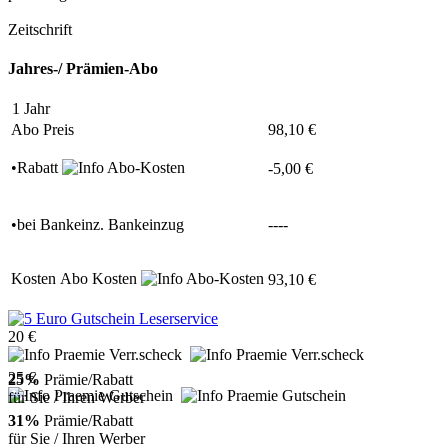
Zeitschrift
Jahres-/ Prämien-Abo
1 Jahr
Abo Preis
98,10 €
•Rabatt
-5,00 €
•
bei
Bankeinz.
Bankeinzug
----
Kosten
Abo Kosten
93,10 €
20 €
25 €
25%
Prämie/Rabatt
für Sie / Ihren Werber
31%
Prämie/Rabatt
für Sie / Ihren Werber