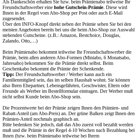
Als Dankeschön erhalten Sie bzw. beim Prämienabo teilweise Ihr
Freundschaftswerber eine
hohe Gutschein-Prämie
. Diese wird
Ihnen in der Regel vom Abo-Shop per Post oder auch E-Mail
zugesendet.
Über den INFO-Knopf direkt neben der Prämie sehen Sie bei den
meisten Angeboten bereits bei uns die beim Abo-Shop zur Auswahl
stehenden Gutscheine. (z.B.: Amazon, Bestchoice, Douglas,
Zalando, Otto,…)
Beim Prämienabo bekommt teilweise Ihr Freundschaftswerber die
Prämie, beim allen anderen Abo-Formen (Miniabo, 6 Monatsabo,
Jahresabo) bekommen Sie die Prämie direkt selbst. Beim
Geschenkabo bekommt die Prämie der Schenkende.
Tipp:
Der Freundschaftswerber / Werber kann auch ein
Familienmitglied sein, das im selben Haushalt wohnt. Sie können
also Ihren Ehepartner, Lebensgefährten, Geschwister, Eltern oder
Freunde als Werber im Bestellformular eintragen. Der Werber muß
nicht selbst Kunde beim Abo-Shop sein.
Die Prozentwerte bei der Prämie zeigen Ihnen den Prämien- und
Rabatt-Anteil (am Abo-Preis) an. Der grüne Balken zeigt Ihnen den
Prämien-Anteil nochmals graphisch an.
Bitte bedenken Sie jedoch, daß das Abo zuerst voll bezahlt werden
muß und die Prämie in der Regel 4-10 Wochen nach Bezahlung bei
Ihnen (bzw. beim Prämienabo teilweise bei Ihrem