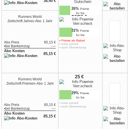
38,40 €
26%
Prämie
für Sie
26,20 €
Runners World
Zeitschrift
Jahres-Abo
1 Jahr
31%
Prämie
für Sie
• Prämie als Rabatt
Abo Preis
85,15 €
• extra schnell
•
bei
Bankeinzug
----
• auch Überweisung
Abo Kosten
85,15 €
25 €
Runners World
Zeitschrift
Prämien-Abo
1 Jahr
29%
Prämie
für Sie
• extra schnell
Abo Preis
85,15 €
• auch Überweisung
•
bei
Bankeinzug
----
Abo Kosten
85,15 €