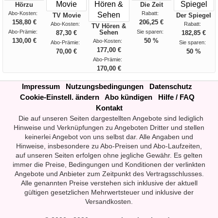
Hörzu
Die Zeit
Abo-Kosten:
Rabatt:
TV Movie
Der Spiegel
158,80 €
206,25 €
Abo-Kosten:
Rabatt:
TV Hören &
Abo-Prämie:
Sehen
Sie sparen:
87,30 €
182,85 €
130,00 €
50 %
Abo-Kosten:
Abo-Prämie:
Sie sparen:
177,00 €
70,00 €
50 %
Abo-Prämie:
170,00 €
Impressum
Nutzungsbedingungen
Datenschutz
Cookie-Einstell. ändern
Abo kündigen
Hilfe / FAQ
Kontakt
Die auf unseren Seiten dargestellten Angebote sind lediglich
Hinweise und Verknüpfungen zu Angeboten Dritter und stellen
keinerlei Angebot von uns selbst dar. Alle Angaben und
Hinweise, insbesondere zu Abo-Preisen und Abo-Laufzeiten,
auf unseren Seiten erfolgen ohne jegliche Gewähr. Es gelten
immer die Preise, Bedingungen und Konditionen der verlinkten
Angebote und Anbieter zum Zeitpunkt des Vertragsschlusses.
Alle genannten Preise verstehen sich inklusive der aktuell
gültigen gesetzlichen Mehrwertsteuer und inklusive der
Versandkosten.