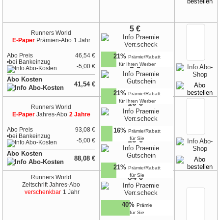
5 €
Runners World
E-Paper
Prämien-Abo
1 Jahr
Abo Preis
46,54 €
21%
Prämie/Rabatt
•
bei
Bankeinzug
für Ihren Werber
5 €
-5,00 €
Abo Kosten
41,54 €
21%
Prämie/Rabatt
für Ihren Werber
10 €
Runners World
E-Paper
Jahres-Abo
2 Jahre
Abo Preis
93,08 €
16%
Prämie/Rabatt
•
bei
Bankeinzug
15 €
für Sie
-5,00 €
Abo Kosten
88,08 €
21%
Prämie/Rabatt
für Sie
34 €
Runners World
Zeitschrift
Jahres-Abo
verschenkbar
1 Jahr
40%
Prämie
für Sie