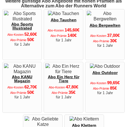
weitere günstige Abo Angebote mit hohen Prämien als
Alternative zum Abo der Runners World
Abo Tauchen
Abo Sports
Abo Bergwelten
Illustrated
145,60€
Abo-Kosten
52,60€
Abo-Kosten
140€
37,00€
Abo-Prämie
Abo-Kosten
50€
für 1 Jahr
Abo-Prämie
30€
Abo-Prämie
für 1 Jahr
für 1 Jahr
Abo Outdoor
Abo KANU
Abo Ein Herz für
Magazin
Tiere
99,65€
Abo-Kosten
62,70€
47,80€
Abo-Kosten
Abo-Kosten
85€
Abo-Prämie
50€
35€
für 1 Jahr
Abo-Prämie
Abo-Prämie
für 1 Jahr
für 1 Jahr
Abo Klettern