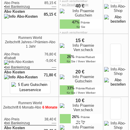
• auch verschenkbar
Abo Preis
85,15 €
•
zur Geschenk-Karte
40 €
•
bei
Bankeinzug
----
Abo Kosten
85,15 €
47%
Prämie
für Sie
• auch verschenkbar
•
zur Geschenk-Karte
Runners World
15 €
Zeitschrift
Jahres-/ Prämien-Abo
1 Jahr
Abo Preis
76,80 €
26%
Prämie/Rabatt
•Rabatt
-5,00 €
für Sie / Ihren Werber
•
bei
Bankeinzug
----
20 €
Abo Kosten
71,80 €
33%
Prämie/Rabatt
für Sie / Ihren Werber
10 €
Runners World
Zeitschrift
6 Monats-Abo
6 Monate
26%
Prämie
Abo Preis
38,40 €
10 €
für Sie
•
bei
Bankeinzug
----
Abo Kosten