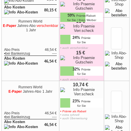
Abo Kosten
80,15 €
59%
Prämie/Rabatt
für Sie / Ihren Werber
11 €
Runners World
E-Paper
Jahres-Abo
verschenkbar
1 Jahr
24%
Prämie
für Sie
• auch verschenkbar
Abo Preis
46,54 €
•
zur Geschenk-Karte
15 €
•
bei
Bankeinzug
----
Abo Kosten
46,54 €
32%
Prämie
für Sie
• auch verschenkbar
•
zur Geschenk-Karte
10,74 €
Runners World
E-Paper
Jahres-Abo
1 Jahr
23%
Prämie
für Sie
• Prämie als Rabatt
Abo Preis
46,54 €
• extra schnell
•
bei
Bankeinzug
----
• auch Überweisung
Abo Kosten
46,54 €