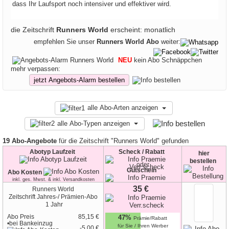
dass Ihr Laufsport noch intensiver und effektiver wird.
die Zeitschrift
Runners World
erscheint: monatlich
empfehlen Sie unser
Runners World Abo
weiter:
NEU
kein Abo Schnäppchen
mehr verpassen:
jetzt Angebots-Alarm bestellen
alle Abo-Arten anzeigen
alle Abo-Typen anzeigen
19 Abo-Angebote
für die Zeitschrift "Runners World" gefunden
Abotyp Laufzeit
Scheck / Rabatt
hier
bestellen
oder
Gutschein
Abo Kosten
inkl. ges. Mwst. & inkl. Versandkosten
35 €
Runners World
Zeitschrift
Jahres-/ Prämien-Abo
1 Jahr
Abo Preis
85,15 €
47%
Prämie/Rabatt
•
bei
Bankeinzug
für Sie / Ihren Werber
45 €
-5,00 €