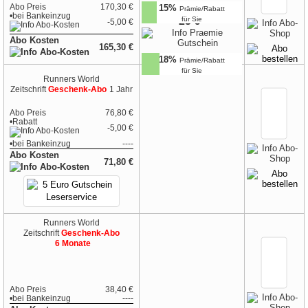
Abo Preis
170,30 €
15%
Prämie/Rabatt
•
bei
Bankeinzug
25 €
für Sie
-5,00 €
Abo Kosten
165,30 €
18%
Prämie/Rabatt
für Sie
Runners World
Zeitschrift
Geschenk-Abo
1 Jahr
Abo Preis
76,80 €
•Rabatt
-5,00 €
•
bei
Bankeinzug
----
Abo Kosten
71,80 €
Runners World
Zeitschrift
Geschenk-Abo
6 Monate
Abo Preis
38,40 €
•
bei
Bankeinzug
----