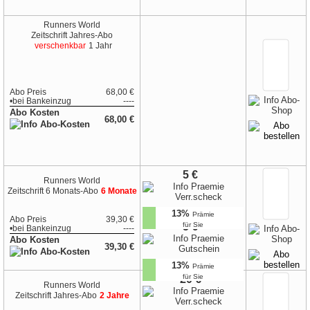
Runners World
Zeitschrift
Jahres-Abo
verschenkbar
1 Jahr
Abo Preis
68,00 €
•
bei
Bankeinzug
----
Abo Kosten
68,00 €
5 €
Runners World
Zeitschrift
6 Monats-Abo
6 Monate
13%
Prämie
Abo Preis
39,30 €
für Sie
5 €
•
bei
Bankeinzug
----
Abo Kosten
39,30 €
13%
Prämie
für Sie
20 €
Runners World
Zeitschrift
Jahres-Abo
2 Jahre