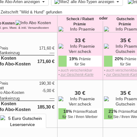
lle Abo-Arten anzeigen
alle Abo-Typen anzeigen
 Zeitschrift "Wild & Hund" gefunden
oder
Scheck / Rabatt
Gutschein
o Kosten
Prämie
Prämie
kl. ges. Mwst. & inkl. Versandkosten
33 €
35 €
Preis
171,60 €
Bankeinzug
----
 Kosten
19%
20%
Prämie
Prämie
171,60 €
für Sie
für Sie
• auch verschenkbar
• auch verschenkba
•
zur Geschenk-Karte
•
zur Geschenk-Kar
Preis
190,30 €
att
-5,00 €
30 €
35 €
Bankeinzug
----
 Kosten
185,30 €
18%
21%
Prämie/Rabatt
Prämie/Rab
für Sie / Ihren Werber
für Sie / Ihren We