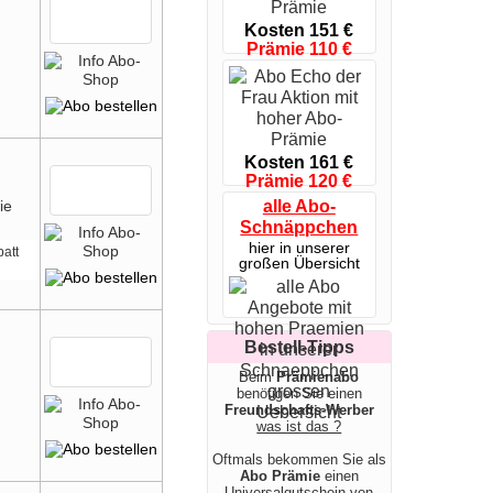
Kosten 151 €
Prämie 110 €
sol. Vorrat reicht
Kosten 161 €
Prämie 120 €
nur bis 09.08.26
alle Abo-
Schnäppchen
hier in unserer
att
großen Übersicht
Bestell-Tipps
Beim
Prämienabo
benötigen Sie einen
Freundschafts-Werber
was ist das ?
Oftmals bekommen Sie als
Abo Prämie
einen
Universalgutschein von