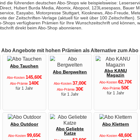
ind die führenden deutschen Abo-Shops wie beispielsweise: Leserservi
-Direct, Hubert Burda Media, Abomix, Abopool, 123Lesespass, Bauer 
service, Easyabo, Motorpresse Stuttgart, Kiosknews, Abo-Freude, Met
ote der Zeitschriften-Verlage (aktuell für weit über 100 Zeitschriften).
Abo-Shops verfügbaren Prämien für Ihre Wunschzeitschrift und können,
itschrift direkt beim Abo-Shop abonnieren.
e Abo Angebote mit hohen Prämien als Alternative zum Abo
Abo Tauchen
Abo KANU
Abo Bergwelten
Magazin
145,60€
Abo-Kosten
62,70€
140€
37,00€
Abo-Kosten
Abo-Prämie
Abo-Kosten
50€
für 1 Jahr
30€
Abo-Prämie
Abo-Prämie
für 1 Jahr
für 1 Jahr
Abo Outdoor
Abo Klettern
Abo Geliebte
Katze
99,65€
48,60€
Abo-Kosten
Abo-Kosten
52,60€