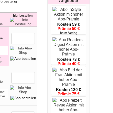
Angebote
hier
bestellen
Kosten 59 €
Prämie 50 €
beim Verlag
r
Kosten 73 €
te
Prämie 40 €
nur bis 16.08.26
Kosten 130 €
att
Prämie 75 €
rber
bis 17.08. 12 Uhr