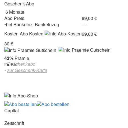
Geschenk-Abo
6 Monate
Abo Preis
69,00 €
•
bei
Bankeinz.
Bankeinzug
----
Kosten
Abo Kosten
69,00 €
30 €
43%
Prämie
• Geschenkabo
für Sie
•
zur Geschenk-Karte
Capital
Zeitschrift