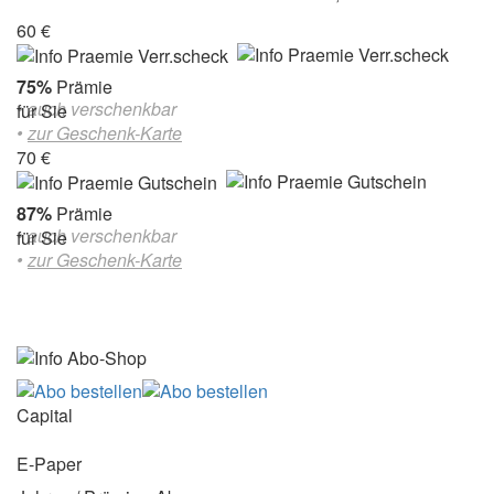
60 €
75%
Prämie
• auch verschenkbar
für Sie
•
zur Geschenk-Karte
70 €
87%
Prämie
• auch verschenkbar
für Sie
•
zur Geschenk-Karte
Capital
E-Paper