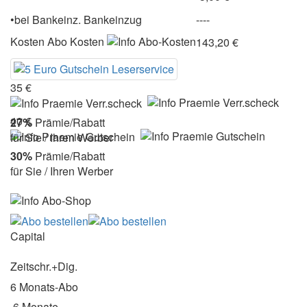
•
bei
Bankeinz.
Bankeinzug
----
Kosten
Abo Kosten
143,20 €
35 €
40 €
27%
Prämie/Rabatt
für Sie / Ihren Werber
30%
Prämie/Rabatt
für Sie / Ihren Werber
Capital
Zeitschr.+Dig.
6 Monats-Abo
6 Monate