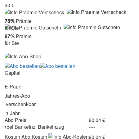
30 €
35 €
75%
Prämie
für Sie
87%
Prämie
für Sie
Capital
E-Paper
Jahres-Abo
verschenkbar
1 Jahr
Abo Preis
80,04 €
•
bei
Bankeinz.
Bankeinzug
----
Kosten
Abo Kosten
80,04 €