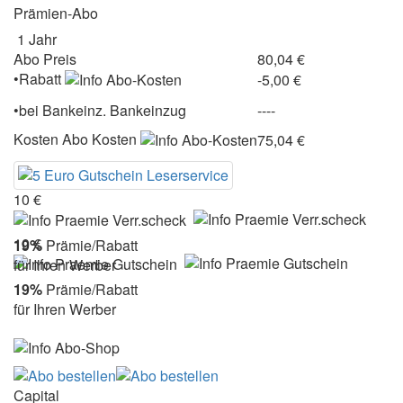
Prämien-Abo
1 Jahr
Abo Preis
80,04 €
•Rabatt
-5,00 €
•
bei
Bankeinz.
Bankeinzug
----
Kosten
Abo Kosten
75,04 €
10 €
10 €
19%
Prämie/Rabatt
für Ihren Werber
19%
Prämie/Rabatt
für Ihren Werber
Capital