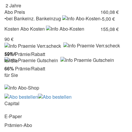
2 Jahre
Abo Preis
160,08 €
•
bei
Bankeinz.
Bankeinzug
-5,00 €
Kosten
Abo Kosten
155,08 €
90 €
100 €
59%
Prämie/Rabatt
für Sie
66%
Prämie/Rabatt
für Sie
Capital
E-Paper
Prämien-Abo