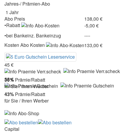
Jahres-/ Prämien-Abo
1 Jahr
Abo Preis
138,00 €
•Rabatt
-5,00 €
•
bei
Bankeinz.
Bankeinzug
----
Kosten
Abo Kosten
133,00 €
45 €
55 €
36%
Prämie/Rabatt
für Sie / Ihren Werber
43%
Prämie/Rabatt
für Sie / Ihren Werber
Capital