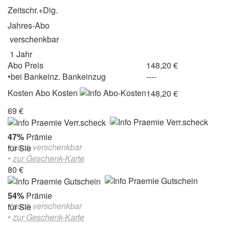
Zeitschr.+Dig.
Jahres-Abo
verschenkbar
1 Jahr
Abo Preis
148,20 €
•
bei
Bankeinz.
Bankeinzug
----
Kosten
Abo Kosten
148,20 €
69 €
47%
Prämie
• auch verschenkbar
für Sie
•
zur Geschenk-Karte
80 €
54%
Prämie
• auch verschenkbar
für Sie
•
zur Geschenk-Karte