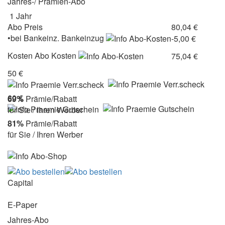
Jahres-/ Prämien-Abo
1 Jahr
Abo Preis
80,04 €
•
bei
Bankeinz.
Bankeinzug
-5,00 €
Kosten
Abo Kosten
75,04 €
50 €
60 €
69%
Prämie/Rabatt
für Sie / Ihren Werber
81%
Prämie/Rabatt
für Sie / Ihren Werber
Capital
E-Paper
Jahres-Abo