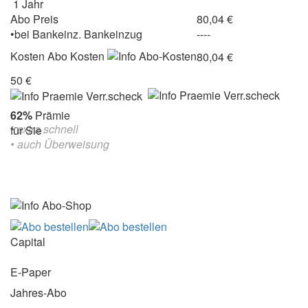
1 Jahr
Abo Preis
80,04 €
•
bei
Bankeinz.
Bankeinzug
----
Kosten
Abo Kosten
80,04 €
50 €
62%
Prämie
• extra schnell
für Sie
• auch Überweisung
Capital
E-Paper
Jahres-Abo