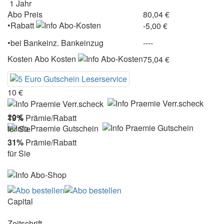
1 Jahr
Abo Preis
80,04 €
•Rabatt
-5,00 €
•
bei
Bankeinz.
Bankeinzug
----
Kosten
Abo Kosten
75,04 €
10 €
20 €
19%
Prämie/Rabatt
für Sie
31%
Prämie/Rabatt
für Sie
Capital
Zeitschrift