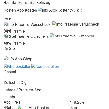
•
bei
Bankeinz.
Bankeinzug
----
Kosten
Abo Kosten
74,10 €
25 €
30 €
34%
Prämie
für Sie
40%
Prämie
für Sie
Capital
Zeitschr.+Dig.
Jahres-/ Prämien-Abo
1 Jahr
Abo Preis
148,20 €
•Rabatt
-5,00 €