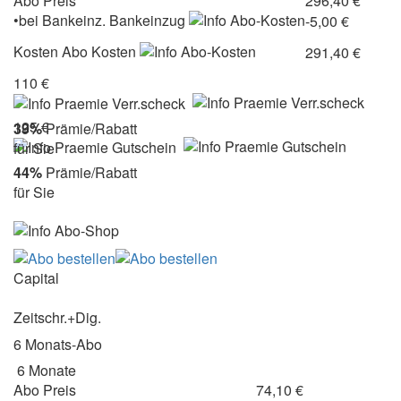
Abo Preis
296,40 €
•
bei
Bankeinz.
Bankeinzug
-5,00 €
Kosten
Abo Kosten
291,40 €
110 €
125 €
39%
Prämie/Rabatt
für Sie
44%
Prämie/Rabatt
für Sie
Capital
Zeitschr.+Dig.
6 Monats-Abo
6 Monate
Abo Preis
74,10 €