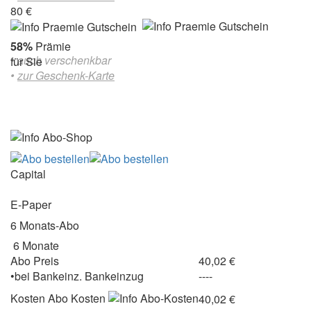
80 €
58%
Prämie
• auch verschenkbar
für Sie
•
zur Geschenk-Karte
Capital
E-Paper
6 Monats-Abo
6 Monate
Abo Preis
40,02 €
•
bei
Bankeinz.
Bankeinzug
----
Kosten
Abo Kosten
40,02 €