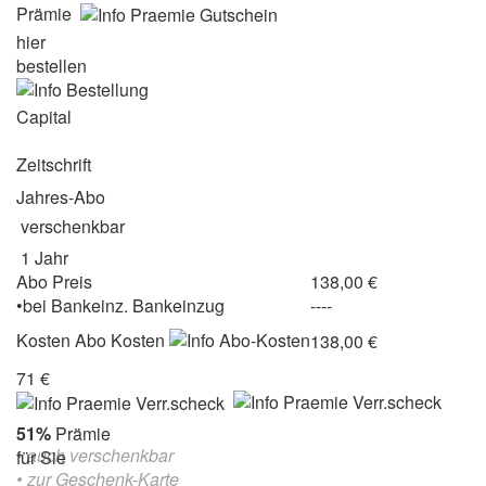
Prämie
hier
bestellen
Capital
Zeitschrift
Jahres-Abo
verschenkbar
1 Jahr
Abo Preis
138,00 €
•
bei
Bankeinz.
Bankeinzug
----
Kosten
Abo Kosten
138,00 €
71 €
51%
Prämie
• auch verschenkbar
für Sie
•
zur Geschenk-Karte