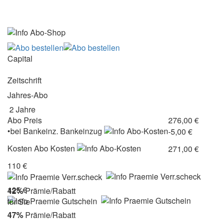
Capital
Zeitschrift
Jahres-Abo
2 Jahre
Abo Preis
276,00 €
•
bei
Bankeinz.
Bankeinzug
-5,00 €
Kosten
Abo Kosten
271,00 €
110 €
125 €
42%
Prämie/Rabatt
für Sie
47%
Prämie/Rabatt