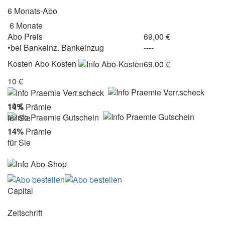
6 Monats-Abo
6 Monate
Abo Preis
69,00 €
•
bei
Bankeinz.
Bankeinzug
----
Kosten
Abo Kosten
69,00 €
10 €
10 €
14%
Prämie
für Sie
14%
Prämie
für Sie
Capital
Zeitschrift