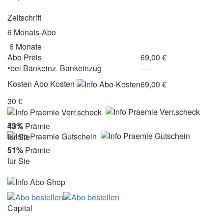
Zeitschrift
6 Monats-Abo
6 Monate
Abo Preis
69,00 €
•
bei
Bankeinz.
Bankeinzug
----
Kosten
Abo Kosten
69,00 €
30 €
35 €
43%
Prämie
für Sie
51%
Prämie
für Sie
Capital