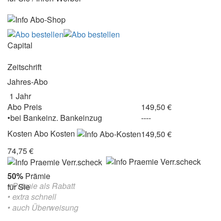
Capital
Zeitschrift
Jahres-Abo
1 Jahr
Abo Preis
149,50 €
•
bei
Bankeinz.
Bankeinzug
----
Kosten
Abo Kosten
149,50 €
74,75 €
50%
Prämie
• Prämie als Rabatt
für Sie
• extra schnell
• auch Überweisung