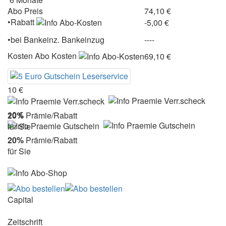
Abo Preis
74,10 €
•Rabatt
-5,00 €
•
bei
Bankeinz.
Bankeinzug
----
Kosten
Abo Kosten
69,10 €
10 €
10 €
20%
Prämie/Rabatt
für Sie
20%
Prämie/Rabatt
für Sie
Capital
Zeitschrift