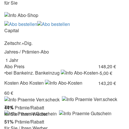
für Sie
Capital
Zeitschr.+Dig.
Jahres-/ Prämien-Abo
1 Jahr
Abo Preis
148,20 €
•
bei
Bankeinz.
Bankeinzug
-5,00 €
Kosten
Abo Kosten
143,20 €
60 €
70 €
44%
Prämie/Rabatt
für Sie / Ihren Werber
51%
Prämie/Rabatt
für Sie / Ihren Werber