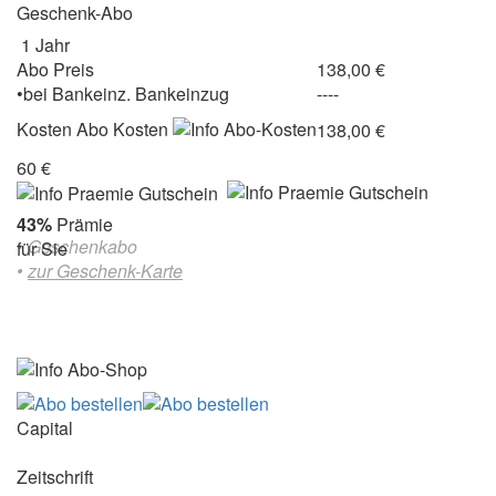
Geschenk-Abo
1 Jahr
Abo Preis
138,00 €
•
bei
Bankeinz.
Bankeinzug
----
Kosten
Abo Kosten
138,00 €
60 €
43%
Prämie
• Geschenkabo
für Sie
•
zur Geschenk-Karte
Capital
Zeitschrift