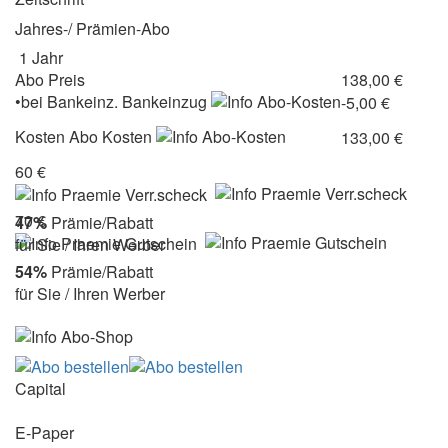
Jahres-/ Prämien-Abo
1 Jahr
Abo Preis
138,00 €
•
bei
Bankeinz.
Bankeinzug
-5,00 €
Kosten
Abo Kosten
133,00 €
60 €
70 €
47%
Prämie/Rabatt
für Sie / Ihren Werber
54%
Prämie/Rabatt
für Sie / Ihren Werber
Capital
E-Paper