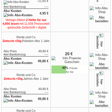
-11,65 €
•
bei
Bankeinzug
----
Abo Kosten
4,95 €
Verlags-Aktion
2 Hefte für nur
4,95€ lesen
mit 11,65€ Preisvorteil
- gedruckte Zeitschrift + digital
Rente und Co
Zeitschr.+Dig.
Prämien-Abo
1 Jahr
Abo Preis
49,80 €
20 €
•
bei
Bankeinzug
----
Abo Kosten
49,80 €
40%
Prämie
für Sie
Rente und Co
Zeitschr.+Dig.
Jahres-Abo
1 Jahr
Abo Preis
49,80 €
•
bei
Bankeinzug
----
Abo Kosten
49,80 €
Rente und Co