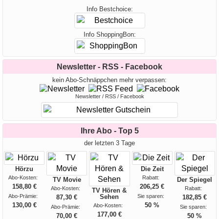
Info Bestchoice:
Info ShoppingBon:
Newsletter - RSS - Facebook
kein Abo-Schnäppchen mehr verpassen:
Newsletter / RSS / Facebook
Ihre Abo - Top 5
der letzten 3 Tage
Hörzu
Die Zeit
Abo-Kosten:
Rabatt:
TV Movie
Der Spiegel
158,80 €
206,25 €
Abo-Kosten:
Rabatt:
TV Hören &
Abo-Prämie:
Sehen
Sie sparen:
87,30 €
182,85 €
130,00 €
50 %
Abo-Kosten:
Abo-Prämie:
Sie sparen:
177,00 €
70,00 €
50 %