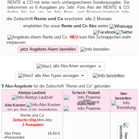
RENTE & CO mit einer noch umfangreicheren Sonderausgabe. Sie
bekommen so 6 Ausgaben pro Jahr. Fürs Abo der RENTE & CO
finden Sie bei uns im Abo Preis- und Prämien-Vergleich tolle
Angebote:
die Zeitschrift
Rente und Co
erscheint: alle 2 Monate
empfehlen Sie unser
Rente und Co Abo
weiter:
NEU
kein Abo Schnäppchen mehr
verpassen:
jetzt Angebots-Alarm bestellen
alle Abo-Arten anzeigen
alle Abo-Typen anzeigen
9 Abo-Angebote
für die Zeitschrift "Rente und Co" gefunden
Abotyp Laufzeit
Scheck / Rabatt
hier
bestellen
oder
Gutschein
Abo Kosten
inkl. ges. Mwst. & inkl. Versandkosten
Rente und Co
Zeitschr.+Dig.
Mini-Abo
2 Ausgaben
Abo Preis
16,60 €
•Preisvorteil