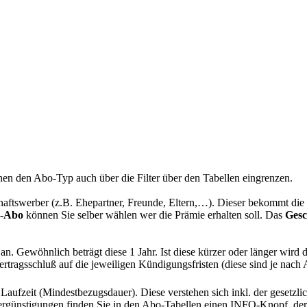
können den Abo-Typ auch über die Filter über den Tabellen eingrenzen.
chaftswerber (z.B. Ehepartner, Freunde, Eltern,…). Dieser bekommt di
n-Abo
können Sie selber wählen wer die Prämie erhalten soll. Das
Ges
n. Gewöhnlich beträgt diese 1 Jahr. Ist diese kürzer oder länger wird
rtragsschluß auf die jeweiligen Kündigungsfristen (diese sind je nach
Laufzeit (Mindestbezugsdauer). Diese verstehen sich inkl. der gesetz
ergünstigungen finden Sie in den Abo-Tabellen einen INFO-Knopf, der Ih