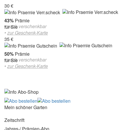
30 €
43%
Prämie
• auch verschenkbar
für Sie
•
zur Geschenk-Karte
35 €
50%
Prämie
• auch verschenkbar
für Sie
•
zur Geschenk-Karte
Mein schöner Garten
Zeitschrift
Jahres-/ Prämien-Abo