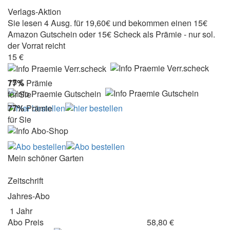
Verlags-Aktion
Sie lesen 4 Ausg. für 19,60€ und bekommen einen 15€
Amazon Gutschein oder 15€ Scheck als Prämie - nur sol.
der Vorrat reicht
15 €
15 €
77%
Prämie
für Sie
77%
Prämie
für Sie
Mein schöner Garten
Zeitschrift
Jahres-Abo
1 Jahr
Abo Preis
58,80 €