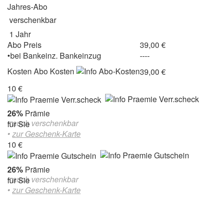
Jahres-Abo
verschenkbar
1 Jahr
Abo Preis
39,00 €
•
bei
Bankeinz.
Bankeinzug
----
Kosten
Abo Kosten
39,00 €
10 €
26%
Prämie
• auch verschenkbar
für Sie
•
zur Geschenk-Karte
10 €
26%
Prämie
• auch verschenkbar
für Sie
•
zur Geschenk-Karte