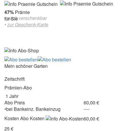
47%
Prämie
• auch verschenkbar
für Sie
•
zur Geschenk-Karte
Mein schöner Garten
Zeitschrift
Prämien-Abo
1 Jahr
Abo Preis
60,00 €
•
bei
Bankeinz.
Bankeinzug
----
Kosten
Abo Kosten
60,00 €
25 €