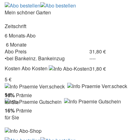
Mein schöner Garten
Zeitschrift
6 Monats-Abo
6 Monate
Abo Preis
31,80 €
•
bei
Bankeinz.
Bankeinzug
----
Kosten
Abo Kosten
31,80 €
5 €
5 €
16%
Prämie
für Sie
16%
Prämie
für Sie