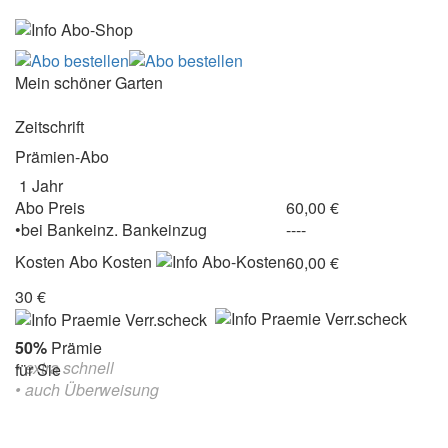
Mein schöner Garten
Zeitschrift
Prämien-Abo
1 Jahr
Abo Preis
60,00 €
•
bei
Bankeinz.
Bankeinzug
----
Kosten
Abo Kosten
60,00 €
30 €
50%
Prämie
• extra schnell
für Sie
• auch Überweisung