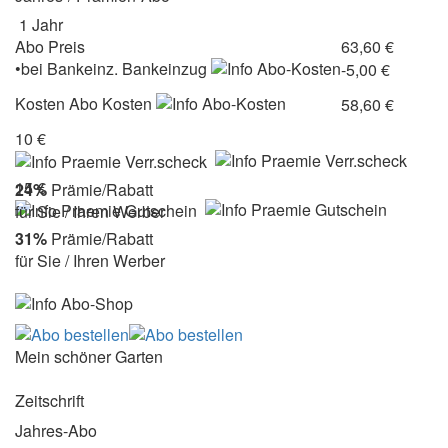
1 Jahr
Abo Preis
63,60 €
•
bei
Bankeinz.
Bankeinzug
-5,00 €
Kosten
Abo Kosten
58,60 €
10 €
15 €
24%
Prämie/Rabatt
für Sie / Ihren Werber
31%
Prämie/Rabatt
für Sie / Ihren Werber
Mein schöner Garten
Zeitschrift
Jahres-Abo