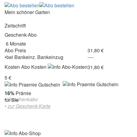
Mein schöner Garten
Zeitschrift
Geschenk-Abo
6 Monate
Abo Preis
31,80 €
•
bei
Bankeinz.
Bankeinzug
----
Kosten
Abo Kosten
31,80 €
5 €
16%
Prämie
• Geschenkabo
für Sie
•
zur Geschenk-Karte