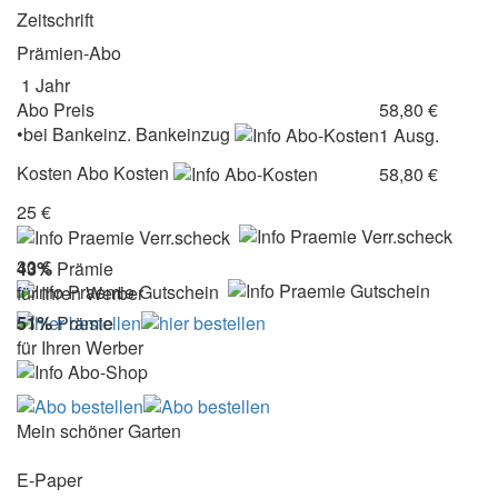
Zeitschrift
Prämien-Abo
1 Jahr
Abo Preis
58,80 €
•
bei
Bankeinz.
Bankeinzug
1 Ausg.
Kosten
Abo Kosten
58,80 €
25 €
30 €
43%
Prämie
für Ihren Werber
51%
Prämie
für Ihren Werber
Mein schöner Garten
E-Paper