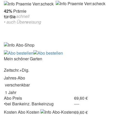
42%
Prämie
• extra schnell
für Sie
• auch Überweisung
Mein schöner Garten
Zeitschr.+Dig.
Jahres-Abo
verschenkbar
1 Jahr
Abo Preis
69,60 €
•
bei
Bankeinz.
Bankeinzug
----
Kosten
Abo Kosten
69,60 €