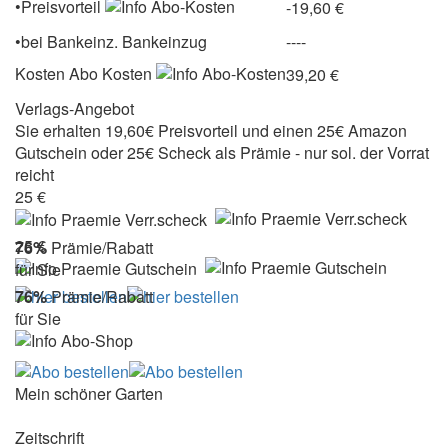
•Preisvorteil
-19,60 €
•
bei
Bankeinz.
Bankeinzug
----
Kosten
Abo Kosten
39,20 €
Verlags-Angebot
Sie erhalten 19,60€ Preisvorteil und einen 25€ Amazon
Gutschein oder 25€ Scheck als Prämie - nur sol. der Vorrat
reicht
25 €
25 €
76%
Prämie/Rabatt
für Sie
76%
Prämie/Rabatt
für Sie
Mein schöner Garten
Zeitschrift