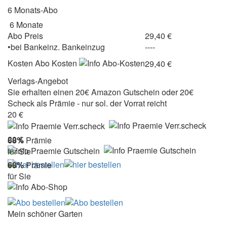
6 Monats-Abo
6 Monate
Abo Preis
29,40 €
•
bei
Bankeinz.
Bankeinzug
----
Kosten
Abo Kosten
29,40 €
Verlags-Angebot
Sie erhalten einen 20€ Amazon Gutschein oder 20€
Scheck als Prämie - nur sol. der Vorrat reicht
20 €
20 €
68%
Prämie
für Sie
68%
Prämie
für Sie
Mein schöner Garten