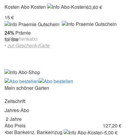
Kosten
Abo Kosten
63,60 €
15 €
24%
Prämie
• Geschenkabo
für Sie
•
zur Geschenk-Karte
Mein schöner Garten
Zeitschrift
Jahres-Abo
2 Jahre
Abo Preis
127,20 €
•
bei
Bankeinz.
Bankeinzug
-5,00 €