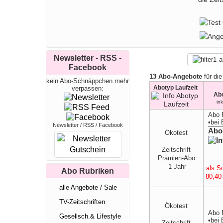
das Ab
Einkau
detaill
Kosmeti
Mit ei
sich g
unverzi
Newsletter - RSS -
a
Facebook
13 Abo-Angebote
für die
kein Abo-Schnäppchen mehr
Abotyp Laufzeit
verpassen:
Ab
in
Abo 
•
bei
Newsletter / RSS / Facebook
Abo
Ökotest
Zeitschrift
Prämien-Abo
1 Jahr
als S
Abo Rubriken
80,40 
alle Angebote / Sale
TV-Zeitschriften
Ökotest
Abo 
Gesellsch.& Lifestyle
•
bei
Zeitschrift