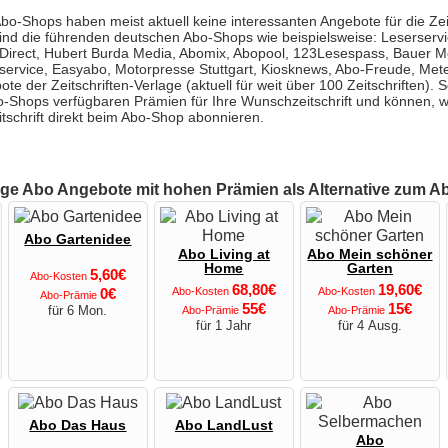
Abo-Shops haben meist aktuell keine interessanten Angebote für die Zeit
ind die führenden deutschen Abo-Shops wie beispielsweise: Leserservi
-Direct, Hubert Burda Media, Abomix, Abopool, 123Lesespass, Bauer 
service, Easyabo, Motorpresse Stuttgart, Kiosknews, Abo-Freude, Met
ote der Zeitschriften-Verlage (aktuell für weit über 100 Zeitschriften).
Abo-Shops verfügbaren Prämien für Ihre Wunschzeitschrift und können,
itschrift direkt beim Abo-Shop abonnieren.
ige Abo Angebote mit hohen Prämien als Alternative zum A
Abo Gartenidee
Abo Living at
Abo Mein schöner
Home
Garten
5,60€
Abo-Kosten
68,80€
19,60€
0€
Abo-Kosten
Abo-Kosten
Abo-Prämie
55€
15€
für 6 Mon.
Abo-Prämie
Abo-Prämie
für 1 Jahr
für 4 Ausg.
Abo Das Haus
Abo LandLust
Abo