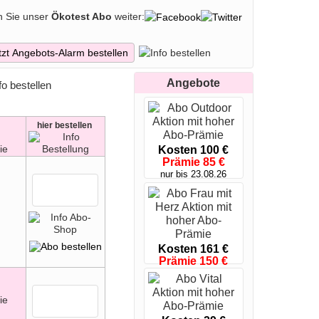
Verbraucher dabei, bewusste Entscheidungen beim
n Sie unser
Ökotest Abo
weiter:
zen. Jede Ausgabe des ÖKOTEST Abos überzeugt mit
hen Ratschlägen. Ob Lebensmittel, Haushaltsgeräte,
tionen, die Verbraucher in ihrem Alltag begleiten.
tzt Angebots-Alarm bestellen
n fundierten Tests, praktischen Tipps und sichern
 bereichert. So wird das ÖKOTEST Abo zu einem
unabhängige Beratung legen.
Angebote
hier
bestellen
Kosten 100 €
Prämie 85 €
nur bis 23.08.26
Kosten 161 €
Prämie 150 €
nur bis 23.08.26