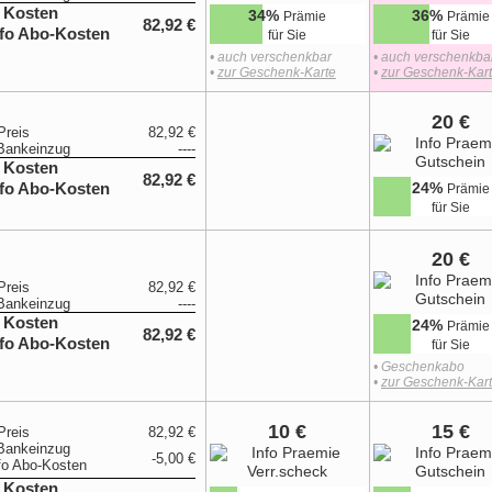
 Kosten
34%
36%
Prämie
Prämie
82,92 €
für Sie
für Sie
• auch verschenkbar
• auch verschenkba
•
zur Geschenk-Karte
•
zur Geschenk-Kar
20 €
Preis
82,92 €
Bankeinzug
----
 Kosten
82,92 €
24%
Prämie
für Sie
20 €
Preis
82,92 €
Bankeinzug
----
 Kosten
24%
Prämie
82,92 €
für Sie
• Geschenkabo
•
zur Geschenk-Kar
10 €
15 €
Preis
82,92 €
Bankeinzug
-5,00 €
 Kosten