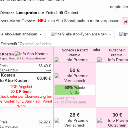
onnement noch lohnenswerter macht. Das ÖKOTEST Abo unterstützt 
empfehle
f zu treffen, Geld zu sparen und auf hochwertige Produkte zu set
ierten Testberichten, Produktempfehlungen, Interviews und praxisna
Leseprobe
der Zeitschrift Ökotest
k oder Finanzprodukte – das ÖKOTEST Abo liefert verlässliche Informa
NEU
kein Abo Schnäppchen mehr verpassen:
je
nem ÖKOTEST Abo verpassen Leser keine neue Ausgabe, profitieren vo
leichzeitig eine attraktive Prämie, die das Leseerlebnis noch
chtbaren Begleiter für alle, die Wert auf Qualität, Nachhaltigkeit und 
lle Abo-Arten anzeigen
alle Abo-Typen anzeigen
 Zeitschrift "Ökotest" gefunden
oder
Scheck / Rabatt
Gutschein
o Kosten
Prämie
Prämie
kl. ges. Mwst. & inkl. Versandkosten
Preis
83,40 €
50 €
Bankeinzug
----
 Kosten
83,40 €
TOP Angebot
60%
Prämie
50 € Prämie
für Sie
check oder per Überweisung bei
• extra schnell
€ Kosten für 1 Jahr - sol. Vorrat
• auch Überweisung
reicht
28 €
30 €
Preis
82,92 €
Bankeinzug
----