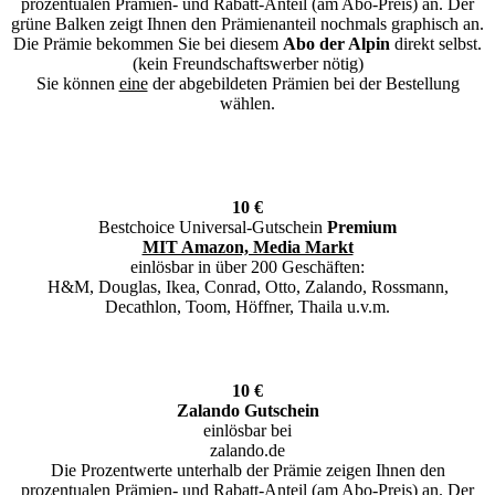
prozentualen Prämien- und Rabatt-Anteil (am Abo-Preis) an. Der
grüne Balken zeigt Ihnen den Prämienanteil nochmals graphisch an.
Die Prämie bekommen Sie bei diesem
Abo der Alpin
direkt selbst.
(kein Freundschaftswerber nötig)
Sie können
eine
der abgebildeten Prämien bei der Bestellung
wählen.
10 €
Bestchoice Universal-Gutschein
Premium
MIT Amazon, Media Markt
einlösbar in über 200 Geschäften:
H&M, Douglas, Ikea, Conrad, Otto, Zalando, Rossmann,
Decathlon, Toom, Höffner, Thaila u.v.m.
10 €
Zalando Gutschein
einlösbar bei
zalando.de
Die Prozentwerte unterhalb der Prämie zeigen Ihnen den
prozentualen Prämien- und Rabatt-Anteil (am Abo-Preis) an. Der