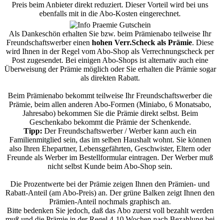
Preis beim Anbieter direkt reduziert. Dieser Vorteil wird bei uns
ebenfalls mit in die Abo-Kosten eingerechnet.
Als Dankeschön erhalten Sie bzw. beim Prämienabo teilweise Ihr
Freundschaftswerber einen
hohen Verr.Scheck als Prämie
. Diese
wird Ihnen in der Regel vom Abo-Shop als Verrechnungscheck per
Post zugesendet. Bei einigen Abo-Shops ist alternativ auch eine
Überweisung der Prämie möglich oder Sie erhalten die Prämie sogar
als direkten Rabatt.
Beim Prämienabo bekommt teilweise Ihr Freundschaftswerber die
Prämie, beim allen anderen Abo-Formen (Miniabo, 6 Monatsabo,
Jahresabo) bekommen Sie die Prämie direkt selbst. Beim
Geschenkabo bekommt die Prämie der Schenkende.
Tipp:
Der Freundschaftswerber / Werber kann auch ein
Familienmitglied sein, das im selben Haushalt wohnt. Sie können
also Ihren Ehepartner, Lebensgefährten, Geschwister, Eltern oder
Freunde als Werber im Bestellformular eintragen. Der Werber muß
nicht selbst Kunde beim Abo-Shop sein.
Die Prozentwerte bei der Prämie zeigen Ihnen den Prämien- und
Rabatt-Anteil (am Abo-Preis) an. Der grüne Balken zeigt Ihnen den
Prämien-Anteil nochmals graphisch an.
Bitte bedenken Sie jedoch, daß das Abo zuerst voll bezahlt werden
muß und die Prämie in der Regel 4-10 Wochen nach Bezahlung bei