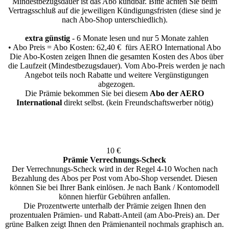
Mindestbezugsdauer ist das Abo kündbar. Bitte achten Sie beim
Vertragsschluß auf die jeweiligen Kündigungsfristen (diese sind je
nach Abo-Shop unterschiedlich).
extra günstig
- 6 Monate lesen und nur 5 Monate zahlen
• Abo Preis = Abo Kosten: 62,40 € fürs AERO International Abo
Die Abo-Kosten zeigen Ihnen die gesamten Kosten des Abos über
die Laufzeit (Mindestbezugsdauer). Vom Abo-Preis werden je nach
Angebot teils noch Rabatte und weitere Vergünstigungen
abgezogen.
Die Prämie bekommen Sie bei diesem
Abo der AERO
International
direkt selbst. (kein Freundschaftswerber nötig)
10 €
Prämie Verrechnungs-Scheck
Der Verrechnungs-Scheck wird in der Regel 4-10 Wochen nach
Bezahlung des Abos per Post vom Abo-Shop versendet. Diesen
können Sie bei Ihrer Bank einlösen. Je nach Bank / Kontomodell
können hierfür Gebühren anfallen.
Die Prozentwerte unterhalb der Prämie zeigen Ihnen den
prozentualen Prämien- und Rabatt-Anteil (am Abo-Preis) an. Der
grüne Balken zeigt Ihnen den Prämienanteil nochmals graphisch an.