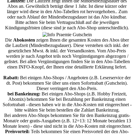
Laufzeit:
Die Laufzeit zeigt Ihnen die Mindestbezugsdauer des
Abos an. Gewöhnlich beträgt diese 1 Jahr. Ist diese kürzer oder
länger wird diese in den Abo-Tabellen rot hervorgehoben.. Zum
oder nach Ablauf der Mindestbezugsdauer ist das Abo kündbar.
Bitte achten Sie beim Vertragsschluß auf die jeweiligen
Kündigungsfristen (diese sind je nach Abo-Shop unterschiedlich).
Die
Abokosten
zeigen Ihnen die gesamten Kosten des Abos über
die Laufzeit (Mindestbezugsdauer). Diese verstehen sich inkl. der
gesetzlichen Mwst. & inkl. der Versandkosten. Vom Abo-Preis
werden je nach Angebot teils noch Vergünstigungen abgezogen /
gelistet. Bei allen Vergünstigungen finden Sie in den Abo-Tabellen
einen INFO-Knopf, der Ihnen eine detaillierte Erklärung liefert.
Rabatt:
Bei einigen Abo-Shops / Angeboten (z.B. Leserservice der
dt. Post) bekommen Sie über uns einen Sofortrabatt (Gutschein).
Dieser verringert den Abo-Preis.
bei Bankeinzug:
Bei einigen Abo-Shops (z.B. Hobby Freizeit,
Abomix) bekommen Sie bei Bezahlung per Bankeinzug einen
Sofortrabatt - diesen haben wir in die Abo-Kosten mit eingerechnet -
bitte wählen Sie beim bestellen die Zahlart Bankeinzug.
Bei anderen Abo-Shops bekommen Sie für den Bankeinzug gratis-
Monat/e oder gratis-Ausgaben (z.B. 12=13: 12 Monate bezahlen 13
Monate lesen) - diese sind nicht in die Abo-Kosten mit eingerechnet.
Preisvorteil:
Teils bekommen Sie einen Preisvorteil der den Abo-