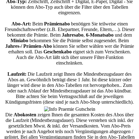
Abo-Typ:
Zeitschrift, Zeitschrift + Digital, E-Paper, Digital - Sie
können den Abo-Typ auch über die Filter über den Tabellen
eingrenzen.
Abo-Art:
Beim
Prämienabo
benötigen Sie teilweise einen
Freundschaftswerber (z.B. Ehepartner, Freunde, Eltern,…). Dieser
bekommt die Prämie. Beim
Jahresabo
,
6-Monatsabo
und dem
Miniabo
bekommen Sie die Prämie selbst zugesendet. Beim
Jahres-/ Prämien-Abo
können Sie selber wählen wer die Prämie
erhalten soll. Das
Geschenkabo
eignet sich zum Verschenken.
Auch die Abo-Art läßt sich über unsere Filter-Funktion
einschränken.
Laufzeit:
Die Laufzeit zeigt Ihnen die Mindestbezugsdauer des
Abos an. Gewöhnlich beträgt diese 1 Jahr. Ist diese kürzer oder
länger wird diese in den Abo-Tabellen rot hervorgehoben.. Zum
oder nach Ablauf der Mindestbezugsdauer ist das Abo kündbar.
Bitte achten Sie beim Vertragsschluß auf die jeweiligen
Kündigungsfristen (diese sind je nach Abo-Shop unterschiedlich).
Die
Abokosten
zeigen Ihnen die gesamten Kosten des Abos über
die Laufzeit (Mindestbezugsdauer). Diese verstehen sich inkl. der
gesetzlichen Mwst. & inkl. der Versandkosten. Vom Abo-Preis
werden je nach Angebot teils noch Vergünstigungen abgezogen /
gelistet. Bei allen Vergünstigungen finden Sie in den Abo-Tabellen