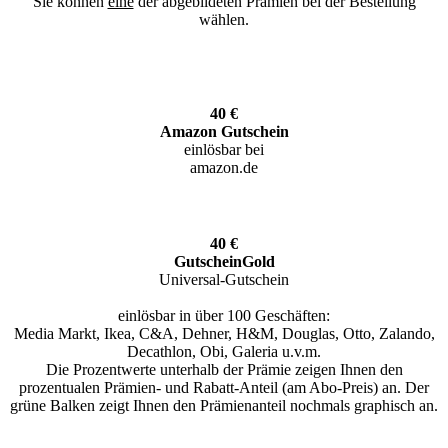
Sie können
eine
der abgebildeten Prämien bei der Bestellung
wählen.
40 €
Amazon Gutschein
einlösbar bei
amazon.de
40 €
GutscheinGold
Universal-Gutschein
einlösbar in über 100 Geschäften:
Media Markt, Ikea, C&A, Dehner, H&M, Douglas, Otto, Zalando,
Decathlon, Obi, Galeria u.v.m.
Die Prozentwerte unterhalb der Prämie zeigen Ihnen den
prozentualen Prämien- und Rabatt-Anteil (am Abo-Preis) an. Der
grüne Balken zeigt Ihnen den Prämienanteil nochmals graphisch an.