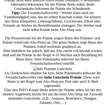
Prämie, beim allen anderen Abo-Formen (Miniabo, 6 Monatsabo,
Jahresabo) bekommen Sie die Prämie direkt selbst. Beim
Geschenkabo bekommt die Prämie der Schenkende.
Tipp:
Der Freundschaftswerber / Werber kann auch ein
Familienmitglied sein, das im selben Haushalt wohnt. Sie können
also Ihren Ehepartner, Lebensgefährten, Geschwister, Eltern oder
Freunde als Werber im Bestellformular eintragen. Der Werber muß
nicht selbst Kunde beim Abo-Shop sein.
Die Prozentwerte bei der Prämie zeigen Ihnen den Prämien- und
Rabatt-Anteil (am Abo-Preis) an. Der grüne Balken zeigt Ihnen den
Prämien-Anteil nochmals graphisch an.
Bitte bedenken Sie jedoch, daß das Abo zuerst voll bezahlt werden
muß und die Prämie in der Regel 4-10 Wochen nach Bezahlung bei
Ihnen (bzw. beim Prämienabo teilweise bei Ihrem
Freundschaftswerber) eintrifft.
Als Dankeschön erhalten Sie bzw. beim Prämienabo teilweise Ihr
Freundschaftswerber eine
hohe Gutschein-Prämie
. Diese wird
Ihnen in der Regel vom Abo-Shop per Post oder auch E-Mail
zugesendet.
Über den INFO-Knopf direkt neben der Prämie sehen Sie bei den
meisten Angeboten bereits bei uns die beim Abo-Shop zur Auswahl
stehenden Gutscheine. (z.B.: Amazon, Bestchoice, Douglas,
Zalando, Otto,…)