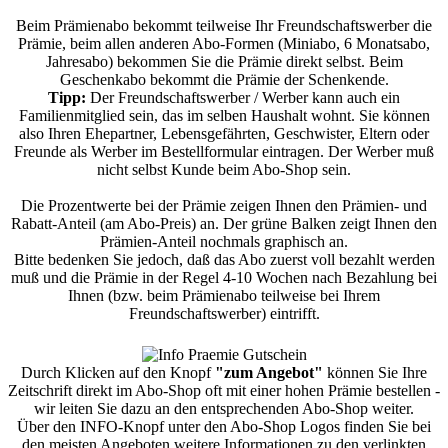
Beim Prämienabo bekommt teilweise Ihr Freundschaftswerber die
Prämie, beim allen anderen Abo-Formen (Miniabo, 6 Monatsabo,
Jahresabo) bekommen Sie die Prämie direkt selbst. Beim
Geschenkabo bekommt die Prämie der Schenkende.
Tipp:
Der Freundschaftswerber / Werber kann auch ein
Familienmitglied sein, das im selben Haushalt wohnt. Sie können
also Ihren Ehepartner, Lebensgefährten, Geschwister, Eltern oder
Freunde als Werber im Bestellformular eintragen. Der Werber muß
nicht selbst Kunde beim Abo-Shop sein.
Die Prozentwerte bei der Prämie zeigen Ihnen den Prämien- und
Rabatt-Anteil (am Abo-Preis) an. Der grüne Balken zeigt Ihnen den
Prämien-Anteil nochmals graphisch an.
Bitte bedenken Sie jedoch, daß das Abo zuerst voll bezahlt werden
muß und die Prämie in der Regel 4-10 Wochen nach Bezahlung bei
Ihnen (bzw. beim Prämienabo teilweise bei Ihrem
Freundschaftswerber) eintrifft.
Durch Klicken auf den Knopf
"zum Angebot"
können Sie Ihre
Zeitschrift direkt im Abo-Shop oft mit einer hohen Prämie bestellen -
wir leiten Sie dazu an den entsprechenden Abo-Shop weiter.
Über den INFO-Knopf unter den Abo-Shop Logos finden Sie bei
den meisten Angeboten weitere Informationen zu den verlinkten